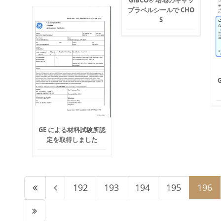
GIBCO® 培地のキャッ
プラベルシールで CHO
S
GE による材料試験所認
定を取得しました
192
193
194
195
196