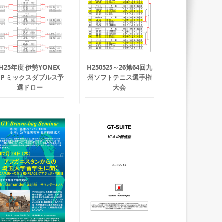
H25年度 伊勢YONEX
H250525～26第64回九
OP ミックスダブルス予
州ソフトテニス選手権
選ドロー
大会