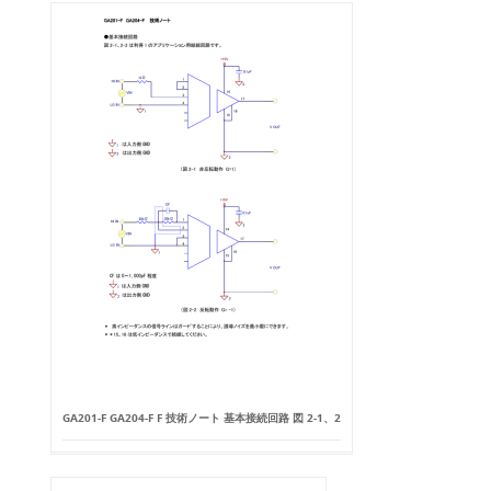
GA201-F GA204-F F 技術ノート 基本接続回路 図 2-1、2