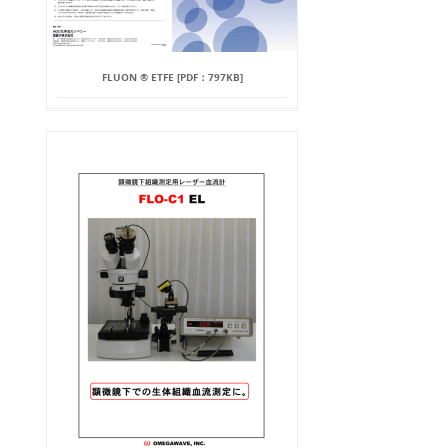
FLUON ® ETFE [PDF：797KB]