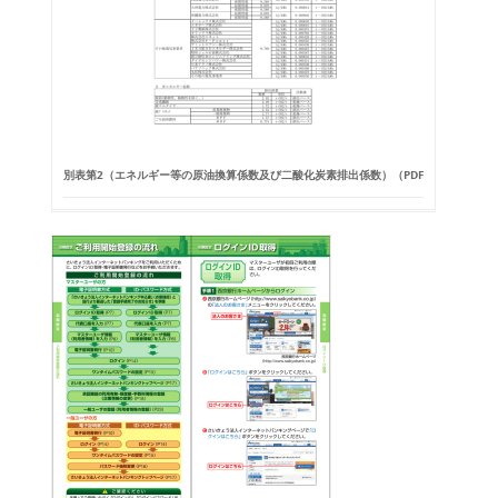
別表第2（エネルギー等の原油換算係数及び二酸化炭素排出係数）（PDF