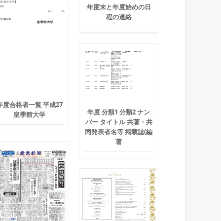
年度末と年度始めの日
程の連絡
年度合格者一覧 平成27
年度 分類1 分類2 ナン
皇學館大学
バー タイトル 共著・共
同発表者名等 掲載誌(編
著