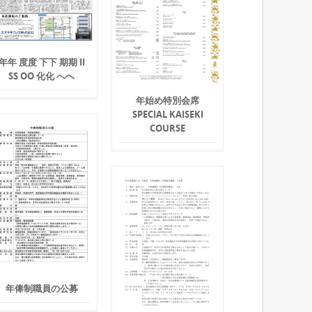
年年 度度 下下 期期 II
SS OO 化化 へへ
年始め特別会席
SPECIAL KAISEKI
COURSE
年俸制職員の公募