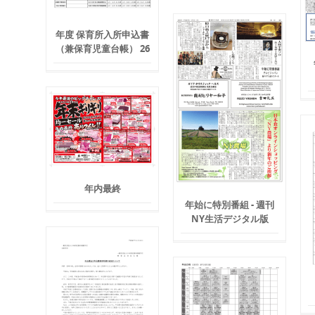
年度 保育所入所申込書
（兼保育児童台帳） 26
年内最終
年始に特別番組 - 週刊
NY生活デジタル版