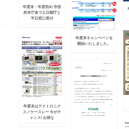
年度末・年度初め 市役
所本庁舎で土日開庁と
平日窓口受付
年度末キャンペーンを
開始いたしました。
年度末はテクトロニク
ス／ケースレー 今がチ
ャンス! お得な