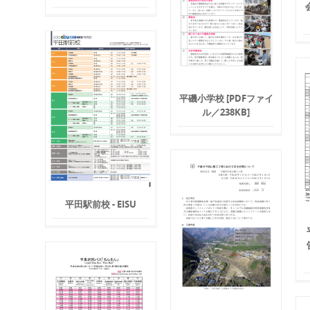
平磯小学校 [PDFファイ
ル／238KB]
平田駅前校 - EISU