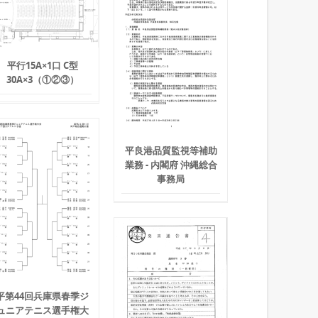
平行15A×1口 C型
30A×3（①②③）
平良港品質監視等補助
業務 - 内閣府 沖縄総合
事務局
平第44回兵庫県春季ジ
ュニアテニス選手権大