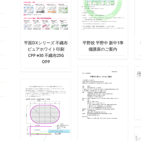
平面DXシリーズ 不織布
平野校 平野中 新中1準
ピュアホワイト印刷
備講座のご案内
CPP #30 不織布25G
OPP