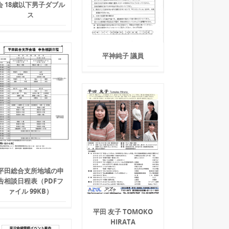
会 18歳以下男子ダブル
ス
平神純子 議員
平田総合支所地域の申
告相談日程表（PDFフ
ァイル 99KB）
平田 友子 TOMOKO
HIRATA