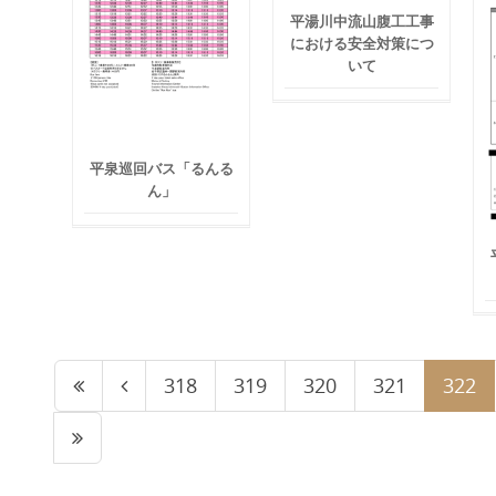
平湯川中流山腹工工事
における安全対策につ
いて
平泉巡回バス「るんる
ん」
318
319
320
321
322