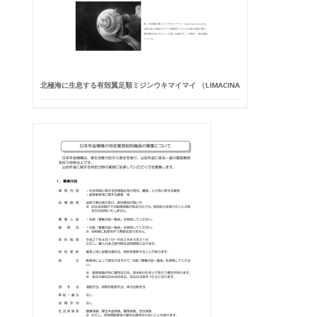
北極海に生息する有殻翼足類ミジンウキマイマイ （LIMACINA