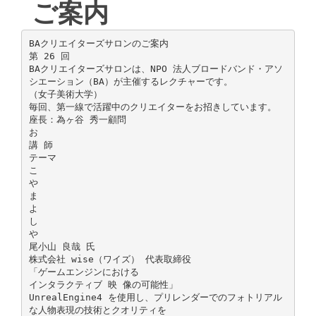
ご案内
BAクリエイターズサロンのご案内
第 26 回
BAクリエイターズサロンは、NPO 法人ブロードバンド・アソ
シエーション（BA）が主催するレクチャーです。
（女子美術大学）
毎回、第一線で活躍中のクリエイターをお招きしています。
座長：為ヶ谷 秀一顧問
お
講 師
テーマ
こ
や
ま
よ
し
や
尾小山 良哉 氏
株式会社 wise（ワイズ） 代表取締役
「ゲームエンジンにおける
インタラクティブ 映 像の可能性」
UnrealEngine4 を使用し、プリレンダーでのフォトリアル
な人物表現の技術とクオリティを