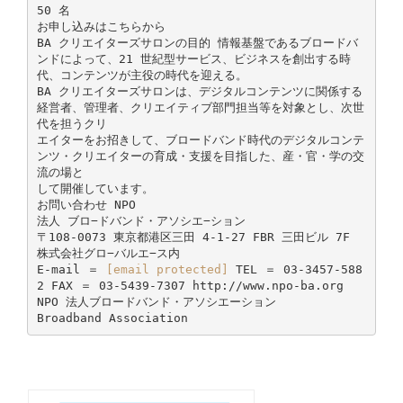
50 名
お申し込みはこちらから
BA クリエイターズサロンの目的 情報基盤であるブロードバ
ンドによって、21 世紀型サービス、ビジネスを創出する時
代、コンテンツが主役の時代を迎える。
BA クリエイターズサロンは、デジタルコンテンツに関係する
経営者、管理者、クリエイティブ部門担当等を対象とし、次世
代を担うクリ
エイターをお招きして、ブロードバンド時代のデジタルコンテ
ンツ・クリエイターの育成・支援を目指した、産・官・学の交
流の場と
して開催しています。
お問い合わせ NPO
法人 ブロ−ドバンド・アソシエ−ション
〒108-0073 東京都港区三田 4-1-27 FBR 三田ビル 7F
株式会社グロ−バルエ−ス内
E-mail ＝
[email protected]
TEL ＝ 03-3457-588
2 FAX ＝ 03-5439-7307 http://www.npo-ba.org
NPO 法人ブロードバンド・アソシエーション