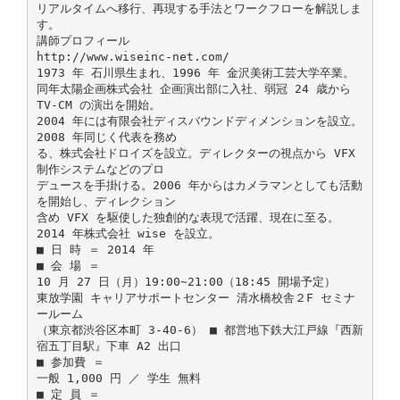
リアルタイムへ移行、再現する手法とワークフローを解説しま
す。
講師プロフィール
http://www.wiseinc-net.com/
1973 年 石川県生まれ、1996 年 金沢美術工芸大学卒業。
同年太陽企画株式会社 企画演出部に入社、弱冠 24 歳から
TV-CM の演出を開始。
2004 年には有限会社ディスバウンドディメンションを設立。
2008 年同じく代表を務め
る、株式会社ドロイズを設立。ディレクターの視点から VFX
制作システムなどのプロ
デュースを手掛ける。2006 年からはカメラマンとしても活動
を開始し、ディレクション
含め VFX を駆使した独創的な表現で活躍、現在に至る。
2014 年株式会社 wise を設立。
■ 日 時 ＝ 2014 年
■ 会 場 ＝
10 月 27 日（月）19:00∼21:00（18:45 開場予定）
東放学園 キャリアサポートセンター 清水橋校舎２F セミナ
ールーム
（東京都渋谷区本町 3-40-6） ■ 都営地下鉄大江戸線『西新
宿五丁目駅』下車 A2 出口
■ 参加費 ＝
一般 1,000 円 ／ 学生 無料
■ 定 員 ＝