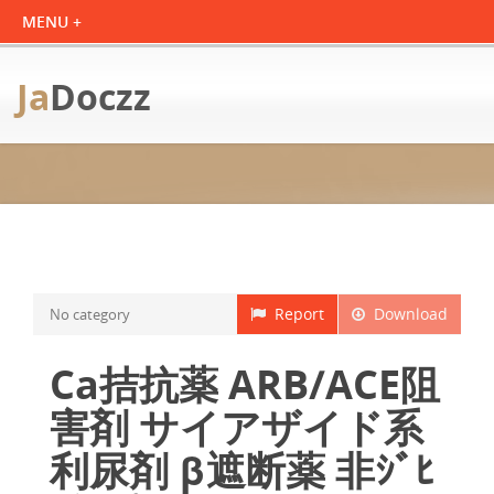
Ja
Doczz
Report
Download
No category
Ca拮抗薬 ARB/ACE阻
害剤 サイアザイド系
利尿剤 β遮断薬 非ｼﾞﾋ