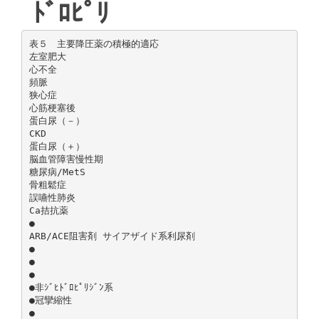
ﾄﾞﾛﾋﾟﾘ
表５ 主要降圧薬の積極的適応
左室肥大
心不全
頻脈
狭心症
心筋梗塞後
蛋白尿（－）
CKD
蛋白尿（＋）
脳血管障害慢性期
糖尿病/MetS
骨粗鬆症
誤嚥性肺炎
Ca拮抗薬
●
ARB/ACE阻害剤 サイアザイド系利尿剤
●
●
●
●非ｼﾞﾋﾄﾞﾛﾋﾟﾘｼﾞﾝ系
●冠攣縮性
●