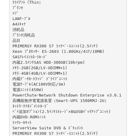
ｸﾗｲｱﾝﾄ（Thin）
ﾌﾟﾘﾝﾀ
ﾊﾌﾞ
LANｹｰﾌﾞﾙ
A4ｽｷｬﾅ
消耗品
ﾌﾟﾘﾝﾀ消耗品
品目
PRIMERGY RX300 S7 ﾗｯｸﾍﾞｰｽﾕﾆｯﾄ(2.5ｲﾝﾁ)
Xeon ﾌﾟﾛｾｯｻｰ E5-2603 (1.80GHz/4ｺｱ/10MB)
SASｱﾚｲｺﾝﾄﾛｰﾗｶｰﾄﾞ
内蔵2.5ｲﾝﾁSAS HDD-300GB(10krpm)
ﾒﾓﾘ-2GB(2GB/LV-UDIMM×1)
ﾒﾓﾘ-4GB(4GB/LV-UDIMM×1)
内蔵ﾃﾞｰﾀｶｰﾄﾘｯｼﾞ ﾄﾞﾗｲﾌﾞﾕﾆｯﾄ
電源ｹｰﾌﾞﾙ(AC100V対応/3m)
電源ﾕﾆｯﾄ(450W)
PowerChute･Network Shutdown Enterprise v3.0.1
高機能無停電電源装置（Smart-UPS 1500RMJ-2U）
ﾈｯﾄﾜｰｸﾏﾈｼﾞﾒﾝﾄｶｰﾄﾞ
ﾍﾞｲ追加ｵﾌﾟｼｮﾝ(2.5ｲﾝﾁｽﾄﾚｰｼﾞ×8&USBﾊﾞｯｸｱｯﾌﾟﾕﾆｯﾄ)
内蔵DVD-ROMﾕﾆｯﾄ
ﾗｯｸﾚｰﾙｷｯﾄ
ServerView Suite DVD & ﾄﾞｷｭﾒﾝﾄ
PRIMERGY RX300 S7 ﾗｯｸﾍﾞｰｽﾕﾆｯﾄ(2.5ｲﾝﾁ)