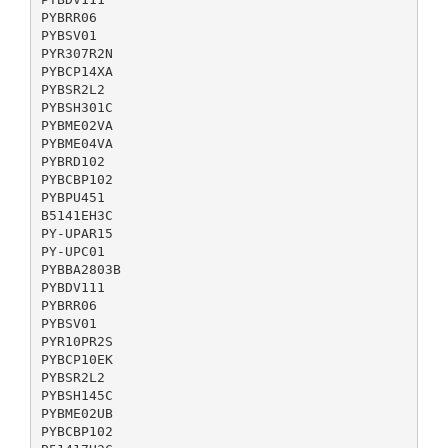
PYBRR06
PYBSV01
PYR307R2N
PYBCP14XA
PYBSR2L2
PYBSH301C
PYBME02VA
PYBME04VA
PYBRD102
PYBCBP102
PYBPU451
B5141EH3C
PY-UPAR15
PY-UPC01
PYBBA2803B
PYBDV111
PYBRR06
PYBSV01
PYR10PR2S
PYBCP10EK
PYBSR2L2
PYBSH145C
PYBME02UB
PYBCBP102