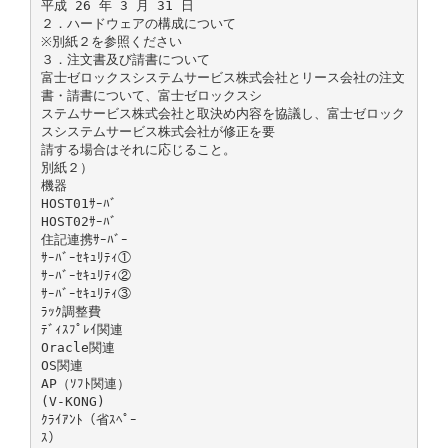
平成 26 年 3 月 31 日
２．ハードウェアの構成について
※別紙２を参照ください
３．注文書及び請書について
富士ゼロックスシステムサービス株式会社とリース会社の注文
書・請書について、富士ゼロックスシ
ステムサービス株式会社と取決め内容を協議し、富士ゼロック
スシステムサービス株式会社が修正を要
請する場合はそれに応じること。
別紙２）
機器
HOST01ｻｰﾊﾞ
HOST02ｻｰﾊﾞ
住記連携ｻｰﾊﾞｰ
ｻｰﾊﾞｰｾｷｭﾘﾃｨ①
ｻｰﾊﾞｰｾｷｭﾘﾃｨ②
ｻｰﾊﾞｰｾｷｭﾘﾃｨ③
ﾗｯｸ調整費
ﾃﾞｨｽﾌﾟﾚｲ関連
Oracle関連
OS関連
AP（ｿﾌﾄ関連）
(V-KONG)
ｸﾗｲｱﾝﾄ（省ｽﾍﾟｰ
ｽ）