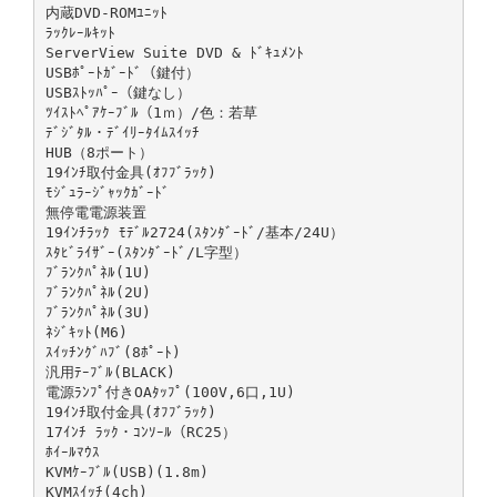
内蔵DVD-ROMﾕﾆｯﾄ
ﾗｯｸﾚｰﾙｷｯﾄ
ServerView Suite DVD & ﾄﾞｷｭﾒﾝﾄ
USBﾎﾟｰﾄｶﾞｰﾄﾞ（鍵付）
USBｽﾄｯﾊﾟｰ（鍵なし）
ﾂｲｽﾄﾍﾟｱｹｰﾌﾞﾙ（1ｍ）/色：若草
ﾃﾞｼﾞﾀﾙ・ﾃﾞｲﾘｰﾀｲﾑｽｲｯﾁ
HUB（8ポート）
19ｲﾝﾁ取付金具(ｵﾌﾌﾞﾗｯｸ)
ﾓｼﾞｭﾗｰｼﾞｬｯｸｶﾞｰﾄﾞ
無停電電源装置
19ｲﾝﾁﾗｯｸ ﾓﾃﾞﾙ2724(ｽﾀﾝﾀﾞｰﾄﾞ/基本/24U）
ｽﾀﾋﾞﾗｲｻﾞｰ(ｽﾀﾝﾀﾞｰﾄﾞ/L字型）
ﾌﾞﾗﾝｸﾊﾟﾈﾙ(1U)
ﾌﾞﾗﾝｸﾊﾟﾈﾙ(2U)
ﾌﾞﾗﾝｸﾊﾟﾈﾙ(3U)
ﾈｼﾞｷｯﾄ(M6)
ｽｲｯﾁﾝｸﾞﾊﾌﾞ(8ﾎﾟｰﾄ)
汎用ﾃｰﾌﾞﾙ(BLACK)
電源ﾗﾝﾌﾟ付きOAﾀｯﾌﾟ(100V,6口,1U)
19ｲﾝﾁ取付金具(ｵﾌﾌﾞﾗｯｸ)
17ｲﾝﾁ ﾗｯｸ・ｺﾝｿｰﾙ（RC25）
ﾎｲｰﾙﾏｳｽ
KVMｹｰﾌﾞﾙ(USB)(1.8m)
KVMｽｲｯﾁ(4ch)