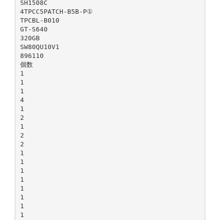
SH1508C
4TPCC5PATCH-B5B-P①
TPCBL-B010
GT-S640
320GB
SW80QU10V1
896110
個数
1
1
1
4
1
2
1
2
2
1
1
1
1
1
1
1
1