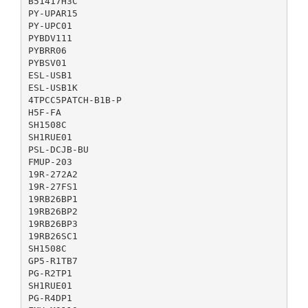
B51417H3C
PY-UPAR15
PY-UPC01
PYBDV111
PYBRR06
PYBSV01
ESL-USB1
ESL-USB1K
4TPCC5PATCH-B1B-P
H5F-FA
SH1508C
SH1RUE01
PSL-DCJB-BU
FMUP-203
19R-272A2
19R-27FS1
19RB26BP1
19RB26BP2
19RB26BP3
19RB26SC1
SH1508C
GP5-R1TB7
PG-R2TP1
SH1RUE01
PG-R4DP1