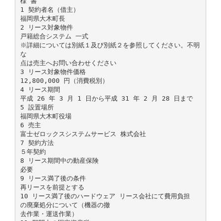
様 書
1 契約者名（借主）
福岡県大木町長
2 リース対象物件
戸籍総合システム 一式
※詳細については別紙１及び別紙２を参照してください。不明
な
点は売主へお問い合わせください
3 リース対象物件価格
12,800,000 円（消費税別）
4 リース期間
平成 26 年 3 月 1 日から平成 31 年 2 月 28 日まで
5 設置場所
福岡県大木町役場
6 売主
富士ゼロックスシステムサービス 株式会社
7 契約方法
５年契約
8 リース期間中の動産保険
必要
9 リース満了後の条件
再リースを前提とする
10 リース満了後のハードウェア リース会社にて費用負担
の廃棄処分について（機器の撤
去作業・運送作業）