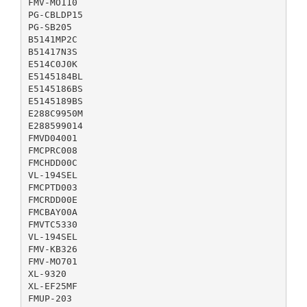
FMV-MO110
PG-CBLDP15
PG-SB205
B5141MP2C
B51417N3S
E514C0J0K
E5145184BL
E5145186BS
E5145189BS
E288C9950M
E288599014
FMVD04001
FMCPRC008
FMCHDD00C
VL-194SEL
FMCPTD003
FMCRDD00E
FMCBAY00A
FMVTC5330
VL-194SEL
FMV-KB326
FMV-MO701
XL-9320
XL-EF25MF
FMUP-203