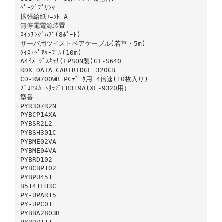
ﾍﾟｰｼﾞﾌﾟﾘﾝﾀ
拡張給紙ﾕﾆｯﾄ-A
無停電電源装置
ｽｲｯﾁﾝｸﾞﾊﾌﾞ(8ﾎﾟｰﾄ)
サーバ用ツイストペアケーブル(若草・5m)
ﾂｲｽﾄﾍﾟｱｹｰﾌﾞﾙ(10m)
A4ｲﾒｰｼﾞｽｷｬﾅ(EPSON製)GT-S640
RDX DATA CARTRIDGE 320GB
CD-RW700WB PCﾃﾞｰﾀ用 4倍速(10枚入り)
ﾌﾟﾛｾｽｶｰﾄﾘｯｼﾞLB319A(XL-9320用）
型番
PYR307R2N
PYBCP14XA
PYBSR2L2
PYBSH301C
PYBME02VA
PYBME04VA
PYBRD102
PYBCBP102
PYBPU451
B5141EH3C
PY-UPAR15
PY-UPC01
PYBBA2803B
PYBDV111