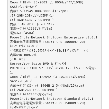
Xeon ﾌﾟﾛｾｯｻｰ E5-2603 (1.80GHz/4ｺｱ/10MB)
SASｱﾚｲｺﾝﾄﾛｰﾗｶｰﾄﾞ
内蔵2.5ｲﾝﾁSAS HDD-300GB(10krpm)
ﾒﾓﾘ-2GB(2GB/LV-UDIMM×1)
ﾒﾓﾘ-4GB(4GB/LV-UDIMM×1)
内蔵ﾃﾞｰﾀｶｰﾄﾘｯｼﾞ ﾄﾞﾗｲﾌﾞﾕﾆｯﾄ
電源ｹｰﾌﾞﾙ(AC100V対応/3m)
電源ﾕﾆｯﾄ(450W)
PowerChute･Network Shutdown Enterprise v3.0.1
高機能無停電電源装置（Smart-UPS 1500RMJ-2U）
ﾈｯﾄﾜｰｸﾏﾈｼﾞﾒﾝﾄｶｰﾄﾞ
ﾍﾞｲ追加ｵﾌﾟｼｮﾝ(2.5ｲﾝﾁｽﾄﾚｰｼﾞ×8&USBﾊﾞｯｸｱｯﾌﾟﾕﾆｯﾄ)
内蔵DVD-ROMﾕﾆｯﾄ
ﾗｯｸﾚｰﾙｷｯﾄ
ServerView Suite DVD & ﾄﾞｷｭﾒﾝﾄ
PRIMERGY RX100 S7 ﾗｯｸﾍﾞｰｽﾕﾆｯﾄ (2.5ｲﾝﾁ/300W電源×
1)
Xeon ﾌﾟﾛｾｯｻｰ E3-1220v2 (3.10GHz/4ｺｱ/8MB)
SASｺﾝﾄﾛｰﾗｶｰﾄﾞ
内蔵ﾊｰﾄﾞﾃﾞｨｽｸﾕﾆｯﾄ-146GB(2.5ｲﾝﾁSAS/15krpm)
ﾒﾓﾘ-2GB(2GB 1600 UDIMM×1)
電源ｹｰﾌﾞﾙ(AC100V対応/3m)
PowerChute･Network Shutdown Standard v3.0.1
高機能無停電電源装置（Smart-UPS 1500RMJ-2U）
ﾈｯﾄﾜｰｸﾏﾈｼﾞﾒﾝﾄｶｰﾄﾞ