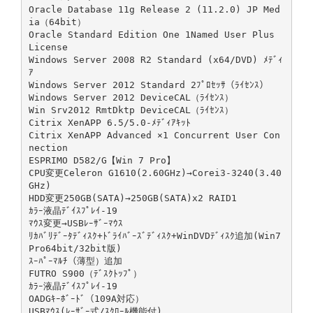
Oracle Database 11g Release 2 (11.2.0) JP Med
ia（64bit）
Oracle Standard Edition One 1Named User Plus
License
Windows Server 2008 R2 Standard (x64/DVD) ﾒﾃﾞｨ
ｱ
Windows Server 2012 Standard 2ﾌﾟﾛｾｯｻ（ﾗｲｾﾝｽ）
Windows Server 2012 DeviceCAL（ﾗｲｾﾝｽ）
Win Srv2012 RmtDktp DeviceCAL（ﾗｲｾﾝｽ）
Citrix XenAPP 6.5/5.0-ﾒﾃﾞｨｱｷｯﾄ
Citrix XenAPP Advanced ×1 Concurrent User Con
nection
ESPRIMO D582/G【Win 7 Pro】
CPU変更Celeron G1610(2.60GHz)→Corei3-3240(3.40
GHz)
HDD変更250GB(SATA)→250GB(SATA)x2 RAID1
ｶﾗｰ液晶ﾃﾞｲｽﾌﾟﾚｲ-19
ﾏｳｽ変更→USBﾚｰｻﾞｰﾏｳｽ
ﾘｶﾊﾞﾘﾃﾞｰﾀﾃﾞｨｽｸ+ﾄﾞﾗｲﾊﾞｰｽﾞﾃﾞｨｽｸ+WinDVDﾃﾞｨｽｸ追加(Win7
Pro64bit/32bit版)
ｽｰﾊﾟｰﾏﾙﾁ（薄型）追加
FUTRO S900（ﾃﾞｽｸﾄｯﾌﾟ）
ｶﾗｰ液晶ﾃﾞｲｽﾌﾟﾚｲ-19
OADGｷｰﾎﾞｰﾄﾞ（109A対応）
USBﾏｳｽ(ﾚｰｻﾞｰ式/ｽｸﾛｰﾙ機能付)