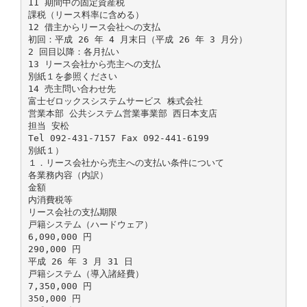
11 期間中の固定資産税
課税（リース料率に含める）
12 借主からリース会社への支払
初回：平成 26 年 4 月末日（平成 26 年 3 月分）
2 回目以降：各月払い
13 リース会社から売主への支払
別紙１を参照ください
14 売主問い合わせ先
富士ゼロックスシステムサービス 株式会社
営業本部 公共システム営業事業部 西日本支店
担当 安松
Tel 092-431-7157 Fax 092-441-6199
別紙１）
１．リース会社から売主への支払い条件について
各業務内容（内訳）
金額
内消費税等
リース会社の支払期限
戸籍システム（ハードウェア）
6,090,000 円
290,000 円
平成 26 年 3 月 31 日
戸籍システム（導入諸経費）
7,350,000 円
350,000 円