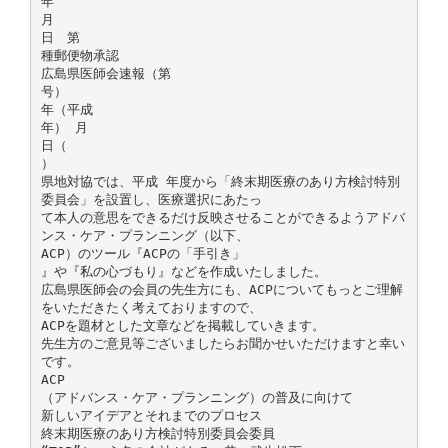
年
月
日 第
種郵便物承認
広島県医師会速報（第
号）
年（平成
年） 月
日（
）
県地対協では、平成 年度から「終末期医療のあり方検討特別
委員会」を設置し、医療選択にあたっ
て本人の意思をできるだけ反映させることができるようアドバ
ンス・ケア・プランニング（以下、
ACP）のツール『ACPの「手引き」
』や『私の心づもり』などを作成いたしました。
広島県医師会の会員の先生方にも、ACPについてもっとご理解
をいただきたく考えておりますので、
ACPを題材とした文章などを掲載していきます。
先生方のご意見等ございましたらお聞かせいただけますと幸い
です。
ACP
（アドバンス・ケア・プランニング）の普及に向けて
新しいアイデアとそれまでのプロセス
終末期医療のあり方検討特別委員会委員