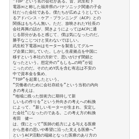
“TOP”という名の会社がある。昔、武生松下
電器㈱と称した福井県のパナソニック関連の子会
社だった会社である。僕たちが広めようとしてい
るアドバンス・ケア・プランニング（ACP）との
関係はもちろん無い。ただ、放映されたY社長の
会社再興の話が、聞きようによってはACPに通
じる部分があると感じて、僕は気になったのだ。
勝手なこじつけと笑わないでほしい。
武生松下電器㈱はモーターを製造してグルー
プ企業に卸していた。しかし生産拠点を中国に
移すという本社の方針で、思いがけず閉鎖と
なったという。想定外の“もしも…の時”が起
こったのだ。そのためY氏を含む有志は不安の
中で資本金を集め、
“TOP”を起業したという。
“労働者のために会社存続を”という当初の内向
きの考えは、
“地域に残った技術力に期待して新
しいもの作りを”という外向きの考えへの転換
によって、“新しいモーターが生まれ、安定し
た会社”になったのである。この考え方の転換
有田 健一
は、僕にとって“医師の処方による与える医療
から患者の思いや希望に沿った支える医療へ”
というACP活動の端緒となった医療のあり方の