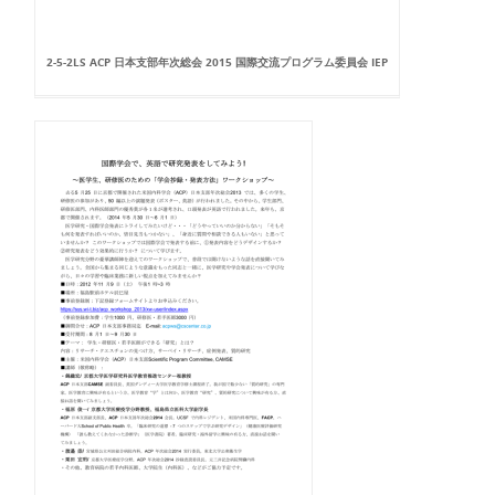
2-5-2LS ACP 日本支部年次総会 2015 国際交流プログラム委員会 IEP