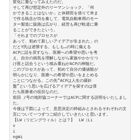
変化に重なってみえたのだ。
そして再び想定外のリーマンショック。「何
かできることはないか」と休耕田を借りて米ま
で作る執念が功を奏して、電気自動車用のモー
ター製造に販路は広がり、経営も再び軌道に乗
ることができたという。
「それまでのプロセスが
あって、初めて新しいアイデアが生まれた」の
だとY氏は述懐する。もしも…の時に備える
ACPに話を戻すなら、医療への希望や思いを考
え、自分の病気を理解しながら家族やかかりつ
け医と話合うという積み重ねがACPの神髄だ。
このプロセスがあって、初めて自分の価値観が
明らかになり、医療への希望や思いをまとめる
ことにつながる。この先“ACPは人生の羅針
盤”という思いを広げるアイデアを探すのは僕
たち医療者の役目なのだ。
前回 /号の地対協コーナーではACPに関する説明をいたしまし
た。
今後は下図によって、意思決定の枠組みとされるそれぞれの文
言について一つずつご紹介していきたいと思います。
【LW（リビングウィル）とは？】 LW（Li
v
i
ngWi