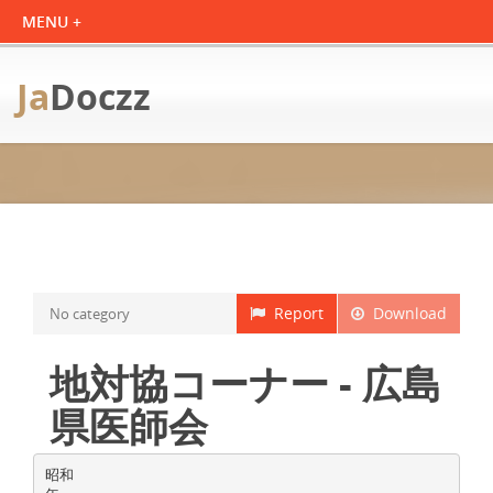
Ja
Doczz
Report
Download
No category
地対協コーナー - 広島
県医師会
昭和