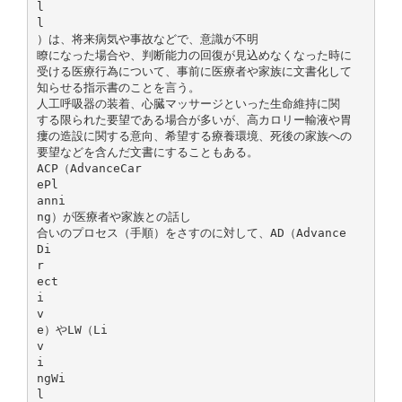
l
l
）は、将来病気や事故などで、意識が不明
瞭になった場合や、判断能力の回復が見込めなくなった時に
受ける医療行為について、事前に医療者や家族に文書化して
知らせる指示書のことを言う。
人工呼吸器の装着、心臓マッサージといった生命維持に関
する限られた要望である場合が多いが、高カロリー輸液や胃
瘻の造設に関する意向、希望する療養環境、死後の家族への
要望などを含んだ文書にすることもある。
ACP（AdvanceCar
ePl
anni
ng）が医療者や家族との話し
合いのプロセス（手順）をさすのに対して、AD（Advance
Di
r
ect
i
v
e）やLW（Li
v
i
ngWi
l