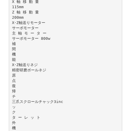
X 軸 移 動 量
115mm
Z 軸 移 動 量
200mm
X･Z軸送りモーター
サーボモーター
主 軸 モ ー タ ー
サーボモーター 800w
補
間
機
能
X･Z軸送りネジ
精密研磨ボールネジ
原
点
復
帰
チ
三爪スクロールチャック3inc
ッ
ク
タ ー レ ッ ト
外
機