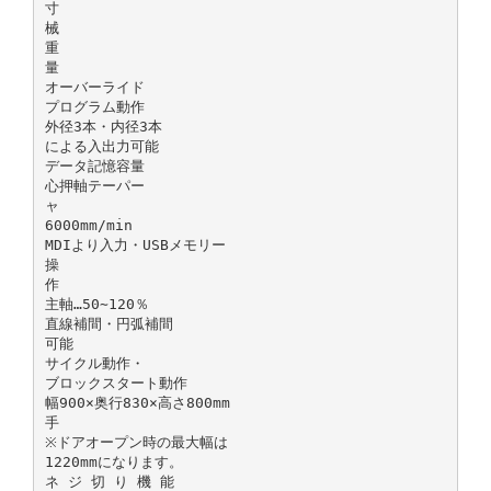
寸
械
重
量
オーバーライド
プログラム動作
外径3本・内径3本
による入出力可能
データ記憶容量
心押軸テーパー
ャ
6000mm/min
MDIより入力・USBメモリー
操
作
主軸…50∼120％
直線補間・円弧補間
可能
サイクル動作・
ブロックスタート動作
幅900×奥行830×高さ800mm
手
※ドアオープン時の最大幅は
1220mmになります。
ネ ジ 切 り 機 能