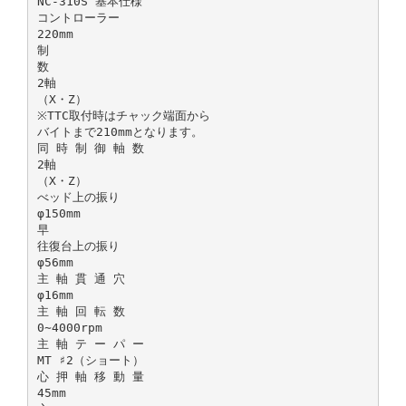
NC-310S 基本仕様
コントローラー
220mm
制
数
2軸
（X・Z）
※TTC取付時はチャック端面から
バイトまで210mmとなります。
同 時 制 御 軸 数
2軸
（X・Z）
べッド上の振り
φ150mm
早
往復台上の振り
φ56mm
主 軸 貫 通 穴
φ16mm
主 軸 回 転 数
0∼4000rpm
主 軸 テ ー パ ー
MT ♯2（ショート）
心 押 軸 移 動 量
45mm