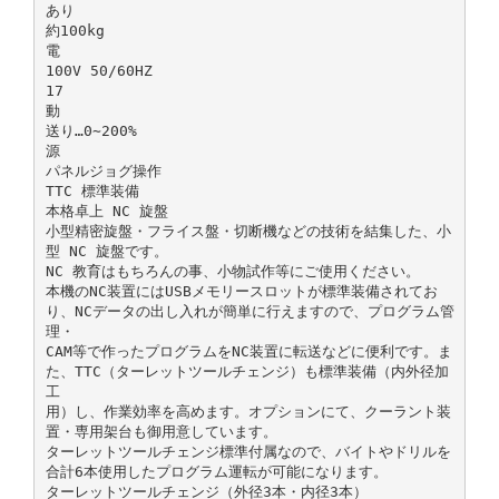
あり
約100kg
電
100V 50/60HZ
17
動
送り…0∼200%
源
パネルジョグ操作
TTC 標準装備
本格卓上 NC 旋盤
小型精密旋盤・フライス盤・切断機などの技術を結集した、小
型 NC 旋盤です。
NC 教育はもちろんの事、小物試作等にご使用ください。
本機のNC装置にはUSBメモリースロットが標準装備されてお
り、NCデータの出し入れが簡単に行えますので、プログラム管
理・
CAM等で作ったプログラムをNC装置に転送などに便利です。ま
た、TTC（ターレットツールチェンジ）も標準装備（内外径加
工
用）し、作業効率を高めます。オプションにて、クーラント装
置・専用架台も御用意しています。
ターレットツールチェンジ標準付属なので、バイトやドリルを
合計6本使用したプログラム運転が可能になります。
ターレットツールチェンジ（外径3本・内径3本）