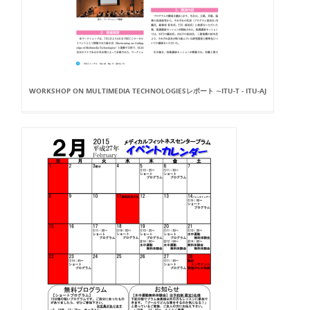
WORKSHOP ON MULTIMEDIA TECHNOLOGIESレポート ∼ITU-T - ITU-AJ