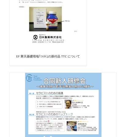
EF 寒天基礎培地｢ﾆｯｽｲ｣の添付品 TTC について