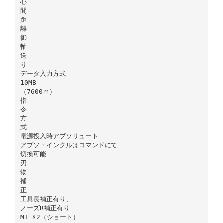
心
間
距
離
御
軸
送
り
データ入力方式
10MB
（7600ｍ）
指
令
方
式
電源投入時アブソリュート
アブソ・インクルはコマンドにて
切換可能
刃
物
補
正
工具長補正有り、
ノーズR補正有り
MT ♯2（ショート）