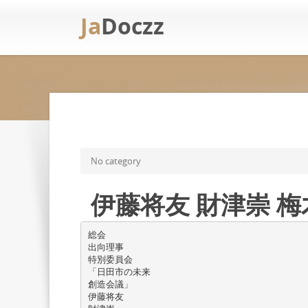
Ja
Doczz
No category
伊藤将友 財津崇 梅
総会
出向理事
特別委員会
「日田市の未来
創造会議」
伊藤将友