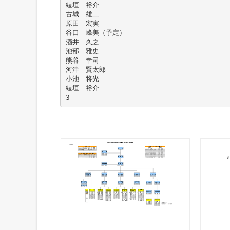
綾垣 裕介
古城 雄二
原田 宏実
谷口 峰美（予定）
酒井 久之
池部 雅史
熊谷 幸司
河津 賢太郎
小池 将光
綾垣 裕介