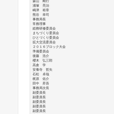
森山 剛行
浦塚 亮治
嶋津 裕章
熊谷 幸司
事務局長
常務理事
総務研修委員会
まちづくり委員会
ひとづくり委員会
拡大交流委員会
２０１６ブロック大会
準備委員会
後藤 浩介
櫻木 弘三郎
高倉 学
安養寺 哲矢
石松 卓哉
梶原 佑介
田中 昇吾
事務局次長
副委員長
副委員長
副委員長
副委員長
副委員長