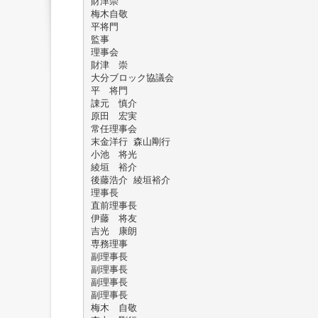
財津崇
梅木自敬
平将門
監事
理事会
財津 崇
大分ブロック協議会
平 将門
諌元 慎介
原田 宏実
常任理事会
末金洋行 森山剛行
小池 将光
綾垣 裕介
後藤浩介 綾垣裕介
理事長
直前理事長
伊藤 将友
吉光 康朗
専務理事
副理事長
副理事長
副理事長
副理事長
梅木 自敬