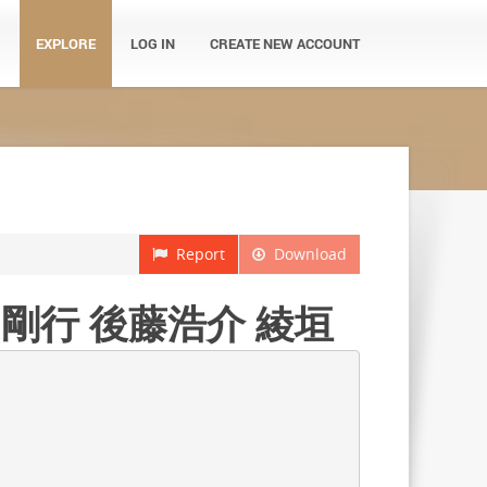
EXPLORE
LOG IN
CREATE NEW ACCOUNT
Report
Download
山剛行 後藤浩介 綾垣