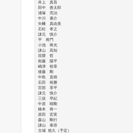
井上 真吾
田中 善太郎
浦塚 亮治
中川 康介
矢幡 真由美
石松 孝之
諌元 慎介
平 将門
小池 将光
諌山 高知
荏隈 哲
衛藤 陽平
嶋津 裕章
後藤 剛
中島 直樹
石田 裕勝
宮部 享平
諌元 慎介
三俣 早紀
中原 晴剛
橋本 将一
原田 宏実
森山 剛行
諌山 泰崇
古城 稔久（予定）