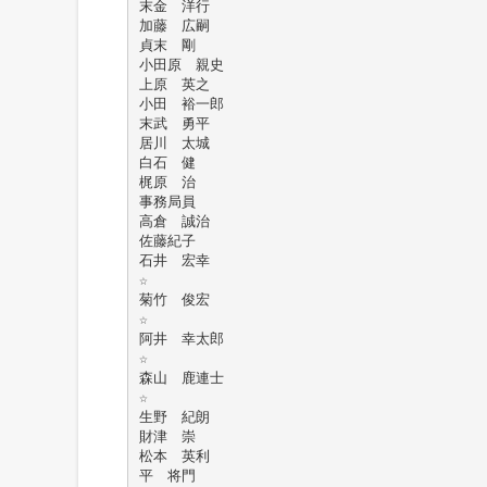
末金 洋行
加藤 広嗣
貞末 剛
小田原 親史
上原 英之
小田 裕一郎
末武 勇平
居川 太城
白石 健
梶原 治
事務局員
高倉 誠治
佐藤紀子
石井 宏幸
☆
菊竹 俊宏
☆
阿井 幸太郎
☆
森山 鹿連士
☆
生野 紀朗
財津 崇
松本 英利
平 将門