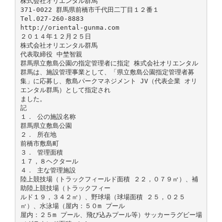
株式会社オリエンタル群馬
371-0022 群馬県前橋市千代田二丁目１２番１
Tel.027-260-8883
http://oriental-gunma.com
２０１４年１２月２５日
株式会社オリエンタル群馬
代表取締役 中埜智親
群馬県立敷島公園の指定管理者に指定 株式会社オリエンタル
群馬は、施設管理事業として、「県立敷島公園指定管理者募
集」に応募し、敷島パークマネジメント JV（代表企業 オリ
エンタル群馬）として指定され
ました。
記
１． 公の施設名称
群馬県立敷島公園
２． 所在地
前橋市敷島町
３． 管理面積
１７，８ヘクタール
４． 主な管理施設
陸上競技場（トラックフィールド面積 ２２，０７９㎡）、補
助陸上競技場（トラックフィー
ルド１９，３４２㎡）、野球場（球場面積 ２５，０２５
㎡）、水泳場（屋内：５０m プール
屋内：２５m プール、飛び込みプール等）サッカーラグビー場