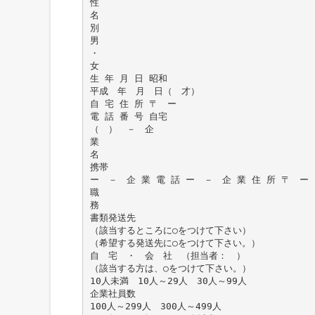
性
名
別
男
・
女
生 年 月 日 昭和
平成 年 月 日（ 才）
自 宅 住 所 〒 ー
電 話 番 号 自宅
（ ） － 企
業
名
携帯
ー － 企 業 電 話 ー － 企 業 住 所 〒 ー
職
務
書類発送先
（該当するところに○をつけて下さい）
（希望する発送先に○をつけて下さい。）
自 宅 ・ 会 社 （担当者： ）
（該当する方は、○をつけて下さい。）
10人未満 10人～29人 30人～99人
企業社員数
100人～299人 300人～499人