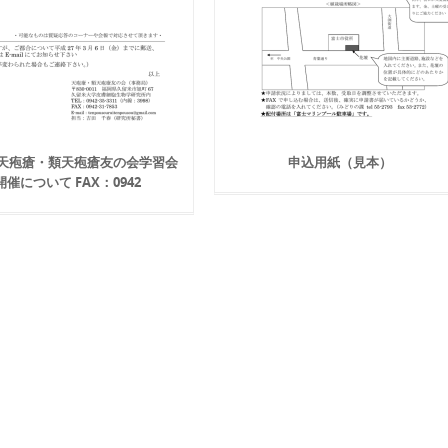
 回天疱瘡・類天疱瘡友の会学習会
申込用紙（見本）
開催について FAX：0942