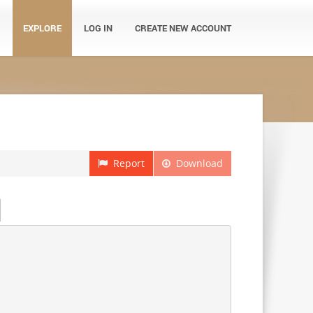
EXPLORE
LOG IN
CREATE NEW ACCOUNT
Report
Download
］