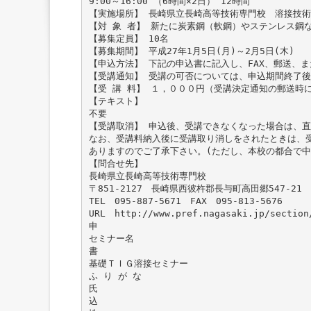
9:00～16:00 （6時間×2日） 12時間
【実施場所】 長崎県立長崎高等技術専門校 溶接技
【対 象 者】 新たに炭素鋼（軟鋼）やステンレス鋼
【募集定員】 10名
【募集期間】 平成27年1月5日(月)～2月5日(木)
【申込方法】 下記の申込書に記入し、FAX、郵送、
【受講通知】 受講の可否については、申込期間終了後
【受 講 料】 １，０００円（受講決定通知の郵送時
【テキスト】
不要
【受講取消】 申込後、受講できなくなった場合は、
なお、受講料納入後に受講取り消しをされたときは、
ありますのでご了承下さい。(ただし、本校の都合で中
【問合せ先】
長崎県立長崎高等技術専門校
〒851-2127 長崎県西彼杵郡長与町高田郷547-21
TEL 095-887-5671 FAX 095-813-5676
URL http://www.pref.nagasaki.jp/section
申
セミナー名
書
基礎ＴＩＧ溶接セミナー
ふ り が な
氏
込