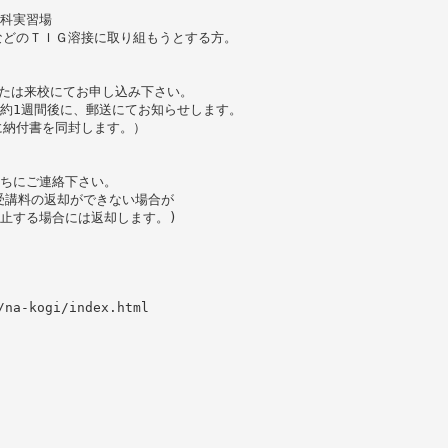
術科実習場
などのＴＩＧ溶接に取り組もうとする方。
または来校にてお申し込み下さい。
約1週間後に、郵送にてお知らせします。
に納付書を同封します。）
直ちにご連絡下さい。
受講料の返却ができない場合が
止する場合には返却します。)
/na-kogi/index.html