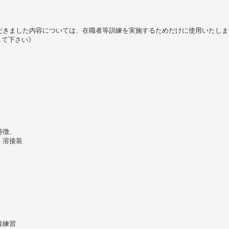
だきました内容については、在職者等訓練を実施するためだけに使用いたしま
して下さい》
特徴、
、溶接装
接練習