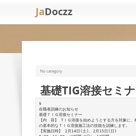
Ja
Doczz
No category
基礎TIG溶接セミナ
9
在職者訓練のお知らせ
基礎ＴＩＧ溶接セミナー
【内 容】 ТＩＧ溶接を始めようとする方を対象に、
の基本的なＴＩＧ溶接施工法の技能を訓練します。
【実施日時】 2月14日(土)、2月15日(日)