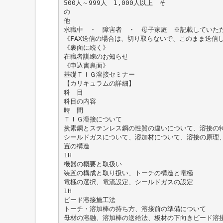
500人～999人 1,000人以上 そ
の
他
求職中 ・ 障害者 ・ 母子家庭 ※記載していた
《FAX送信の場合は、切り取らないで、このまま送信
《裏面に続く》
在職者訓練のお知らせ
《申込書裏面》
基礎ＴＩＧ溶接セミナー
【カリキュラムの詳細】
科 目
科目の内容
時 間
ＴＩＧ溶接について
炭素鋼とステンレス鋼の性質の違いについて、溶接の
シールドガスについて、溶加材について、溶接の原理
置の構造
1H
機器の概要と取扱い
装置の構成と取り扱い、トーチの構造と電極
電極の選択、電流設定、シールドガスの設定
1H
ビード溶接施工法
トーチ・溶加棒の持ち方、溶接前の準備について
母材の溶融、溶加棒の送給法、板材の下向きビード溶