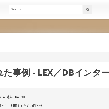
事例 - LEX／DBインター
 ◆ 憲法 No.90
所として利用するための目的外