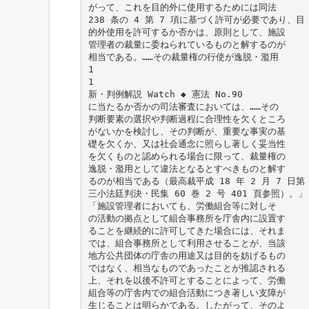
がって、これを目的外に使用するためには同法
238 条の 4 第 7 項に基づく許可が必要であり、目
的外使用を許可するか否かは、原則として、施設
管理者の裁量に委ねられているものと解するのが
相当である。……その裁量権の行使が逸脱・濫用
1
1
新・判例解説 Watch ◆ 憲法 No.90
に当たるか否かの司法審査においては、……その
判断要素の選択や判断過程に合理性を欠くところ
がないかを検討し、その判断が、重要な事実の基
礎を欠くか、又は社会通念に照らし著しく妥当性
を欠くものと認められる場合に限って、裁量権の
逸脱・濫用として違法となるとすべきものと解す
るのが相当である（最高裁平成 18 年 2 月 7 日第
三小法廷判決・民集 60 巻 2 号 401 頁参照）。」
「施設管理者においても、労働組合等に対しそ
の活動の拠点として組合事務所を庁舎内に設置す
ることを継続的に許可してきた場合には、それま
では、組合事務所として利用させることが、当該
地方公共団体の庁舎の用途又は目的を妨げるもの
ではなく、相当なものであったことが推認される
上、それを以後不許可とすることによって、労働
組合等の庁舎内での組合活動につき著しい支障が
生じることは明らかである。したがって、そのよ