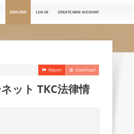
EXPLORE
LOG IN
CREATE NEW ACCOUNT
Report
Download
ネット TKC法律情