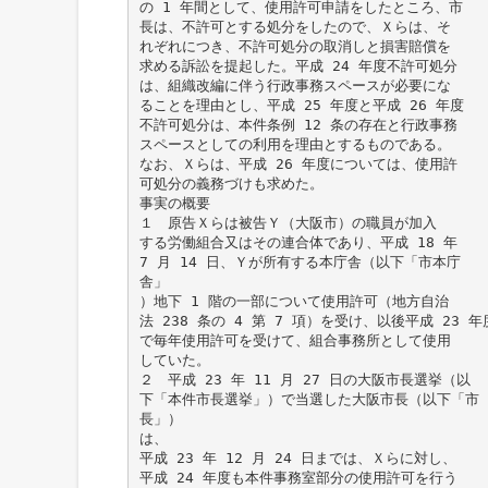
の 1 年間として、使用許可申請をしたところ、市
長は、不許可とする処分をしたので、Ｘらは、そ
れぞれにつき、不許可処分の取消しと損害賠償を
求める訴訟を提起した。平成 24 年度不許可処分
は、組織改編に伴う行政事務スペースが必要にな
ることを理由とし、平成 25 年度と平成 26 年度
不許可処分は、本件条例 12 条の存在と行政事務
スペースとしての利用を理由とするものである。
なお、Ｘらは、平成 26 年度については、使用許
可処分の義務づけも求めた。
事実の概要
１ 原告Ｘらは被告Ｙ（大阪市）の職員が加入
する労働組合又はその連合体であり、平成 18 年
7 月 14 日、Ｙが所有する本庁舎（以下「市本庁
舎」
）地下 1 階の一部について使用許可（地方自治
法 238 条の 4 第 7 項）を受け、以後平成 23 年
で毎年使用許可を受けて、組合事務所として使用
していた。
２ 平成 23 年 11 月 27 日の大阪市長選挙（以
下「本件市長選挙」）で当選した大阪市長（以下「市
長」）
は、
平成 23 年 12 月 24 日までは、Ｘらに対し、
平成 24 年度も本件事務室部分の使用許可を行う