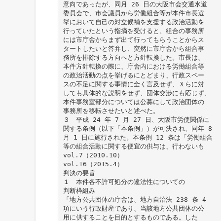
意向であったが、同月 26 日の大阪市会交通水道
委員会で、市会議員から労働組合等が本件市長選
挙において自己の対立候補を支援する政治活動を
行っていたという指摘を受けると、組合の事務所
には市庁舎からまず出て行ってもらうことからス
タートしたいと答弁し、突然に市庁舎から組合事
務所を排除する方向へと方針転換した。市長は、
本件方針転換の際に、庁舎内における労働組合等
の政治活動の点を挙げるにとどまり、行政スペー
スの不足に関する事情に全く言及せず、Ｘらに対
しても具体的な説明をせず、団体交渉にも応じず、
本件事務室部分については公募にして政治団体の
事務所を移転させたいと述べた。
３ 平成 24 年 7 月 27 日、大阪市労使関係に
関する条例（以下「本条例」）が可決され、同年 8
月 1 日に施行された。本条例 12 条は「労働組合
等の組合活動に関する便宜の供与は、行わないも
vol.7（2010.10）
vol.16（2015.4）
判決の要旨
１ 本件各不許可処分の違法性についての
判断枠組み
「地方公共団体の庁舎は、地方自治法 238 条 4
項にいう行政財産であり、当該地方公共団体の公
用に供することを目的とするものである。した