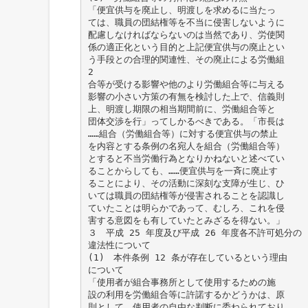
「便宜供与を廃止し、明渡しを求めるに当たっ
ては、職員の団結権等を不当に侵害しないように
配慮しなければならないのは当然であり、労使関
係の適正化という目的と上記便宜供与の廃止とい
う手段との合理的関連性、その廃止による労働組
2
合等が受ける影響や他のより労働組合等に与える
影響の小さい方策の有無を検討した上で、信義則
上、明渡し期限の相当期間前に、労働組合等と
団体交渉を行」ってしかるべきである。「市長は
……組合（労働組合等）に対する便宜供与の禁止
を内容とする条例の名宛人を組合（労働組合等）
とすると不当労働行為となりかねないと述べてい
ることからしても、……便宜供与を一斉に廃止す
ることにより、その活動に深刻な支障が生じ、ひ
いては職員の団結権等が侵害されることを認識し
ていたことは明らかであって、むしろ、これを侵
害する意図をも有していたとみざるを得ない。」
３ 平成 25 年度及び平成 26 年度各不許可処分の
違法性について
(1) 本件条例 12 条が存在しているという理由
について
「使用者が組合事務所として使用するための施
設の利用を労働組合等に許諾するかどうかは、原
則として、使用者の自由な判断に委ねられており、