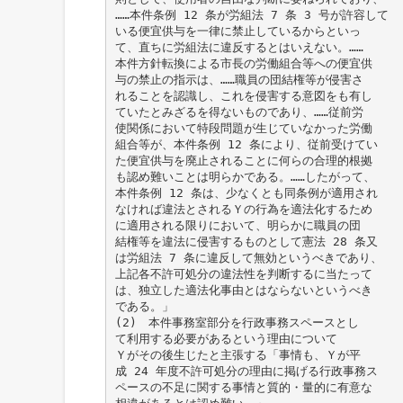
……本件条例 12 条が労組法 7 条 3 号が許容して
いる便宜供与を一律に禁止しているからといっ
て、直ちに労組法に違反するとはいえない。……
本件方針転換による市長の労働組合等への便宜供
与の禁止の指示は、……職員の団結権等が侵害さ
れることを認識し、これを侵害する意図をも有し
ていたとみざるを得ないものであり、……従前労
使関係において特段問題が生じていなかった労働
組合等が、本件条例 12 条により、従前受けてい
た便宜供与を廃止されることに何らの合理的根拠
も認め難いことは明らかである。……したがって、
本件条例 12 条は、少なくとも同条例が適用され
なければ違法とされるＹの行為を適法化するため
に適用される限りにおいて、明らかに職員の団
結権等を違法に侵害するものとして憲法 28 条又
は労組法 7 条に違反して無効というべきであり、
上記各不許可処分の違法性を判断するに当たって
は、独立した適法化事由とはならないというべき
である。」
(2) 本件事務室部分を行政事務スペースとし
て利用する必要があるという理由について
Ｙがその後生じたと主張する「事情も、Ｙが平
成 24 年度不許可処分の理由に掲げる行政事務ス
ペースの不足に関する事情と質的・量的に有意な