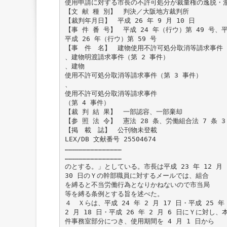
使用申請に対する市長の不許可処分が裁量権の逸脱・
【文 献 種 別】 判決／大阪地方裁判所
【裁判年月日】 平成 26 年 9 月 10 日
【事 件 番 号】 平成 24 年（行ウ）第 49 号、平
平成 26 年（行ウ）第 59 号
【事 件 名】 建物使用不許可処分取消等請求事件（
、建物明渡請求事件（第 2 事件）
、建物
使用不許可処分取消等請求事件（第 3 事件）
、
使用不許可処分取消等請求事件
（第 4 事件）
【裁 判 結 果】 一部認容、一部棄却
【参 照 法 令】 憲法 28 条、労働組合法 7 条 3 
【掲 載 誌】 公刊物未登載
LEX/DB 文献番号 25504674
……………………………………
……………………………………
のとする。」としている。市長は平成 23 年 12 月
30 日のＹの幹部職員に対するメールでは、組合
を縛ると不当労働行為となりかねないので市当局
等を縛る条例とする旨を述べた。
４ Ｘらは、平成 24 年 2 月 17 日・平成 25 年
2 月 18 日・平成 26 年 2 月 6 日にＹに対し、
件事務室部分につき、使用期間を 4 月 1 日から