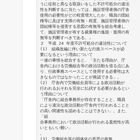
うに従前と異なる取扱いをした不許可処分の違法
性を判断するに当たっては、施設管理者側の庁舎
使用の必要性がどの程度増大したか、職員の団結
権等に及ぼす支障の有無・程度、施設管理者側の
団結権等を侵害する意図の有無等を総合考慮し
て、施設管理者が有する裁量権の逸脱・濫用の有
無等を判断すべきである。」
２ 平成 24 年度不許可処分の違法性について
(1) 組織改編に伴い新たな行政スペースが必
要になるという理由について
一連の事情を総合すると、「主たる理由が、庁
舎内における労働組合等の政治活動を巡る点にあ
り、行政事務スペースとして使用する必要性は大
きなものではなかったことが推認できる」。
(2) 庁舎内で労働組合員等による政治活動が
行われるおそれを完全に払拭する必要があるとい
う理由について
「庁舎内に組合事務所が存在することと、職員
により違法な政治活動が庁舎内で行われることと
の高い関連性を認めることはできない」。また、
「組
合事務所において政治活動が行われる蓋然性が高
いともいい難い」
。
(3) 労働組合等の弱体化の意思の有無