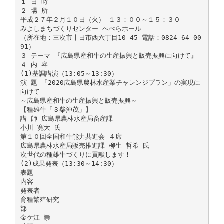
１ 日 時
２ 場 所
平成２７年２月１０日（火） １３：００～１５：３０
みよしまちづくりセンター ぺぺらホール
（所在地：三次市十日市西六丁目10-45 電話：0824-64-00
91）
３ テーマ 『広島県産和牛の生産振興と販売振興に向けて』
４ 内 容
(1)基調講演（13:05～13:30）
演 題 「2020広島県農林水産業チャレンジプラン」の実現に
向けて
～広島県産和牛の生産振興と販売振興～
【種雄牛「３柴沖茂」】
講 師 広島県農林水産局畜産課
小川 寛大 氏
第１０回全国和牛能力共進会 ４席
広島県農林水産局販売推進課 柳生 哲希 氏
次世代の種雄牛づくりに貢献します！
(2)成果発表（13:30～14:30）
表題
内容
発表者
育種繁殖研究
部
金ケ江 崇