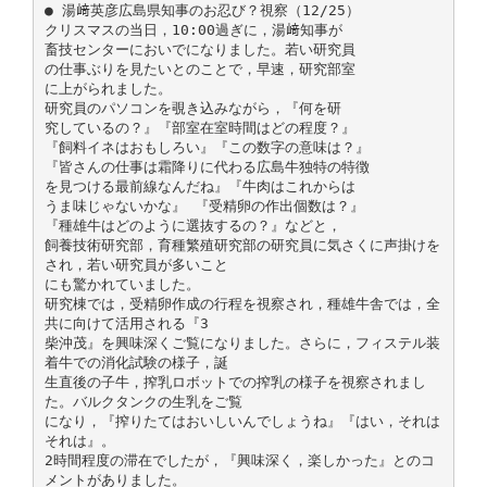
● 湯﨑英彦広島県知事のお忍び？視察（12/25）
クリスマスの当日，10:00過ぎに，湯﨑知事が
畜技センターにおいでになりました。若い研究員
の仕事ぶりを見たいとのことで，早速，研究部室
に上がられました。
研究員のパソコンを覗き込みながら，『何を研
究しているの？』『部室在室時間はどの程度？』
『飼料イネはおもしろい』『この数字の意味は？』
『皆さんの仕事は霜降りに代わる広島牛独特の特徴
を見つける最前線なんだね』『牛肉はこれからは
うま味じゃないかな』 『受精卵の作出個数は？』
『種雄牛はどのように選抜するの？』などと，
飼養技術研究部，育種繁殖研究部の研究員に気さくに声掛けを
され，若い研究員が多いこと
にも驚かれていました。
研究棟では，受精卵作成の行程を視察され，種雄牛舎では，全
共に向けて活用される『3
柴沖茂』を興味深くご覧になりました。さらに，フィステル装
着牛での消化試験の様子，誕
生直後の子牛，搾乳ロボットでの搾乳の様子を視察されまし
た。バルクタンクの生乳をご覧
になり，『搾りたてはおいしいんでしょうね』『はい，それは
それは』。
2時間程度の滞在でしたが，『興味深く，楽しかった』とのコ
メントがありました。