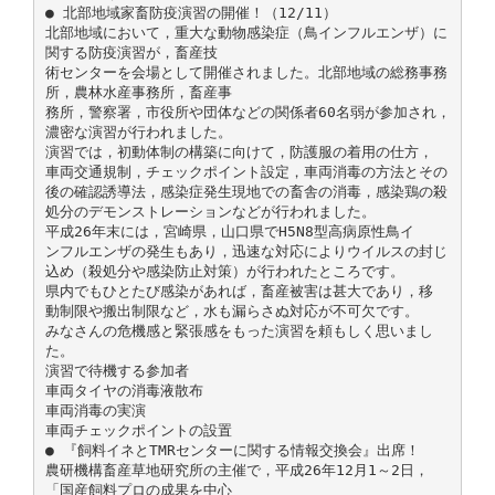
● 北部地域家畜防疫演習の開催！（12/11）
北部地域において，重大な動物感染症（鳥インフルエンザ）に
関する防疫演習が，畜産技
術センターを会場として開催されました。北部地域の総務事務
所，農林水産事務所，畜産事
務所，警察署，市役所や団体などの関係者60名弱が参加され，
濃密な演習が行われました。
演習では，初動体制の構築に向けて，防護服の着用の仕方，
車両交通規制，チェックポイント設定，車両消毒の方法とその
後の確認誘導法，感染症発生現地での畜舎の消毒，感染鶏の殺
処分のデモンストレーションなどが行われました。
平成26年末には，宮崎県，山口県でH5N8型高病原性鳥イ
ンフルエンザの発生もあり，迅速な対応によりウイルスの封じ
込め（殺処分や感染防止対策）が行われたところです。
県内でもひとたび感染があれば，畜産被害は甚大であり，移
動制限や搬出制限など，水も漏らさぬ対応が不可欠です。
みなさんの危機感と緊張感をもった演習を頼もしく思いまし
た。
演習で待機する参加者
車両タイヤの消毒液散布
車両消毒の実演
車両チェックポイントの設置
● 『飼料イネとTMRセンターに関する情報交換会』出席！
農研機構畜産草地研究所の主催で，平成26年12月1～2日，
「国産飼料プロの成果を中心