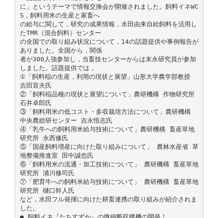
に」というテーマで情報交換会が開催されました。飼料イネWC
S，飼料用米の生産と家畜へ
の給与に関して，研究の成果情報，水田由来自給飼料を活用し
たTMR（混合飼料）センター
の全国での取り組み状況について，14の話題提供や事例報告が
ありました。全国から，関係
者が300人強参加し，当畜技センターからは末永研究員が参加
しました。話題提供では，
①「飼料稲の生産，利用の現状と展望」山形大学農学部教授
吉田宣夫氏
②「飼料稲品種の現状と展望について」農研機構 作物研究所
石井卓郎氏
③「飼料用米の低コスト・多収栽培方法について」農研機構
中央農総研センター 吉永悟志氏
④「乳牛への飼料用米給与技術について」農研機構 畜産草地
研究所 永西修氏
⑤「国産飼料増産に向けた取り組みについて」 農林水産省 草
地整備推進室 田中誠也氏
⑥「飼料用米の流通・加工技術について」 農研機構 畜産草地
研究所 浦川修司氏
⑦「肥育牛への飼料米給与技術について」 農研機構 畜産草地
研究所 樋口幹人氏
など，水田フル発揮に向けた耕畜連携の取り組みが紹介されま
した。
● 飼料イネ『たちすずか』の微細断収穫機の開発！