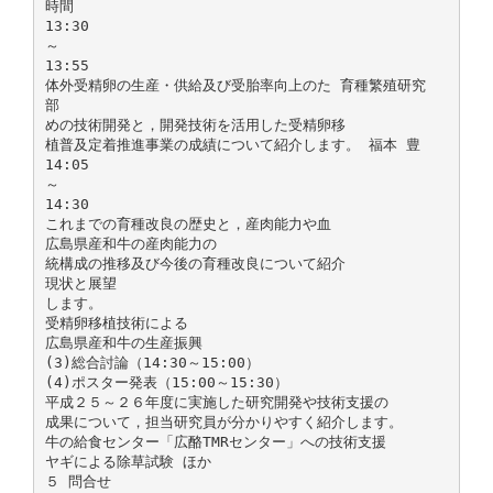
時間
13:30
～
13:55
体外受精卵の生産・供給及び受胎率向上のた 育種繁殖研究
部
めの技術開発と，開発技術を活用した受精卵移
植普及定着推進事業の成績について紹介します。 福本 豊
14:05
～
14:30
これまでの育種改良の歴史と，産肉能力や血
広島県産和牛の産肉能力の
統構成の推移及び今後の育種改良について紹介
現状と展望
します。
受精卵移植技術による
広島県産和牛の生産振興
(3)総合討論（14:30～15:00）
(4)ポスター発表（15:00～15:30）
平成２５～２６年度に実施した研究開発や技術支援の
成果について，担当研究員が分かりやすく紹介します。
牛の給食センター「広酪TMRセンター」への技術支援
ヤギによる除草試験 ほか
５ 問合せ