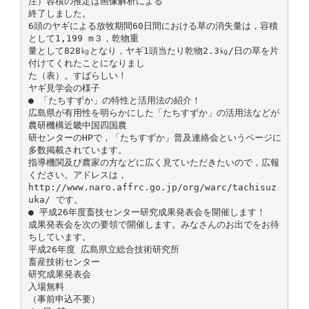
注）容積の推定は画像解析による
終了しました。
6頭のヤギによる放牧期間60日間における草の消失量は，容積
として1,199 m３，乾物重
量として828㎏となり，ヤギ1頭当たり乾物2.3㎏/日の草を片
付けてくれたことになりまし
た（表）。すばらしい！
ヤギ見学会の様子
● 「たちすずか」の特性と活用法の紹介！
広島県が有用性を明らかにした「たちすずか」の活用法などが
農研機構近畿中国四国農
研センターのHPで，「たちすずか」普及連絡会というページに
多数掲載されています。
指導機関及び農家の方などに広く見ていただきたいので，広報
ください。アドレスは，
http://www.naro.affrc.go.jp/org/warc/tachisuz
uka/ です。
● 平成26年度畜技センター研究成果発表会を開催します！
成果発表会を次の要領で開催します。みなさんのお出でをお待
ちしています。
平成26年度 広島県立総合技術研究所
畜産技術センター
研究成果発表会
入場無料
（事前申込不要）