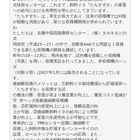
当技術センターは，これまで，飼料イネ『たちすずか』の家畜
への給与における有用性を明らかにしてきています。
『たちすずか』は，草丈が長大であり，従来の収穫機では刈取
が困難な局面があり，新たな収穫機開発が求められています。
わ
たしたちは，近畿中国四国農研センター，（株）タカキタとの
共
同研究（平成25～27）の中で，切断長6mmでも問題なく収穫
できる新たな収穫機の開発を継続しています。
昨年の10～12月に，県内各地で，試作機を搭載した収穫機
（写真）を用い，収穫実証を行ってきました。本収穫機のヘッ
ダ
（刈取り部）はH27年1月には販売されることになっていま
す。
微細断収穫のメリットは，①飼料イネ栽培圃場から貯蔵場所へ
『たちすずか』を収穫する試
の搬送の際，密度が高まり搬送量が向上し，搬送コスト低減が
可 作ヘッダ搭載微細断収穫機
能，②貯蔵時の密度向上により，発酵品質の向
上が可能，③微細断飼料イネの給与により摂取
量が向上し，家畜の生産性向上が可能などです。
将来的には，TMRセンター近隣に微細断で
収穫した飼料作物を貯蔵するバンカーサイロの
設置，ロールラップサイレージへの応用，また，
トウモロコシなど長大飼料作物の収穫ができる