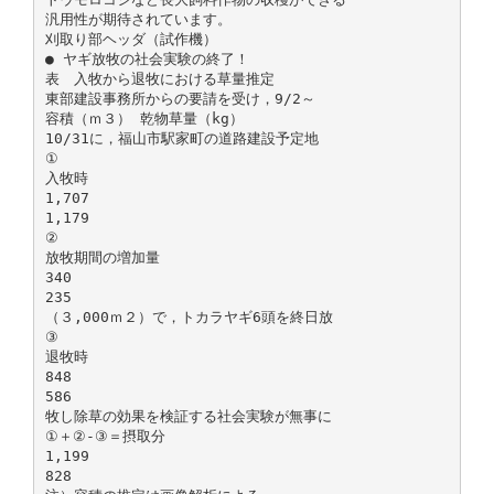
汎用性が期待されています。
刈取り部ヘッダ（試作機）
● ヤギ放牧の社会実験の終了！
表 入牧から退牧における草量推定
東部建設事務所からの要請を受け，9/2～
容積（ｍ３） 乾物草量（kg）
10/31に，福山市駅家町の道路建設予定地
①
入牧時
1,707
1,179
②
放牧期間の増加量
340
235
（３,000ｍ２）で，トカラヤギ6頭を終日放
③
退牧時
848
586
牧し除草の効果を検証する社会実験が無事に
①＋②-③＝摂取分
1,199
828