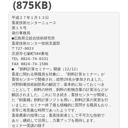
(875KB)
平成２７年１月１３日
畜産技術センターニュース
第１５号
発行事務局
●広島県立総合技術研究所
畜産技術センター技術支援部
〒727-0023
庄原市七塚町584番地
TEL 0824-74-0331
FAX 0824-74-1586
● 『飼料計算セミナー』開催（12/12）
畜産に関わる県職員を対象に，『飼料計算セミナー』が
畜技センターで開催され，総勢20名が参加されました。
河野飼養技術副部長の解説で，基本的に知っておくべき
こととして，飼料の特性，飼料の乾物含量の計算法などが
解説されました。これに引き続き，畜技センターが開発し
た『飼葉桶』飼料計算ソフトを用い，飼料計算の実習を行
いました。セミナー終了後も積極的に質問する職員もおり，
非常に有意義な時間であったようです。
畜産農家の指導には，畜産技術者として不可欠な技術で
あり，継続して活用し，力量アップを期待します。
セミナー受講の様子