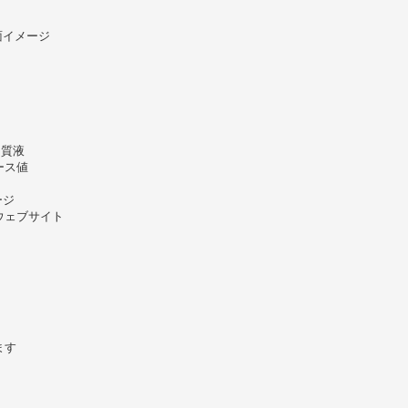
面イメージ
間質液
ース値
ージ
ウェブサイト
ます