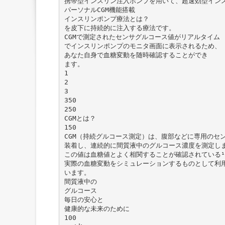
携帯型インスリン注入ポンプを用いて、超速効型イン
パーソナルCGM機能搭載
インスリンポンプ療法とは？
を皮下に持続的に注入する療法です。
CGMで測定されたセンサグルコース値がリアルタイム
でインスリンポンプのモニタ画面に表示されるため、
あなた自身で血糖変動を随時確認することができ
ます。
1
2
3
350
250
CGMとは？
150
CGM（持続グルコース測定）は、腹部などに専用のセ
装着し、連続的に間質液中のグルコース濃度を測定し
この値は血糖値とよく相関することが確認されている
実際の血糖変動をシミュレーションするものとして利
います。
間質液中の
グルコース
毎日の安心と
健康的な未来のために
100