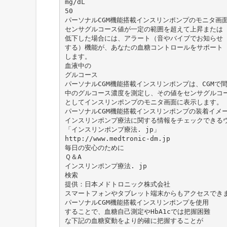
mg/dL
50
パーソナルCGM機能搭載インスリンポンプのモニタ画
センサグルコース値が一定の範囲を超えて上昇または
低下した場合には、アラート（音やバイブでお知らせ
する）機能が、あなたの血糖コントロールをサポート
します。
血液中の
グルコース
パーソナルCGM機能搭載インスリンポンプは、CGMで
中のグルコース濃度を測定し、その値をセンサグルコ
としてインスリンポンプのモニタ画面に表示します。
パーソナルCGM機能搭載インスリンポンプの装着イメ
インスリンポンプ療法に関する情報をチェックできる
「インスリンポンプ療法. jp」
http://www.medtronic-dm.jp
毎日の安心のために
Ｑ＆A
インスリンポンプ療法. jp
検索
提供：日本メドトロニック株式会社
スマートフォンやタブレット端末からもアクセスでき
パーソナルCGM機能搭載インスリンポンプを使用
することで、血糖自己測定やHbA1cでは把握困難
な下記の血糖変動をより的確に把握することが