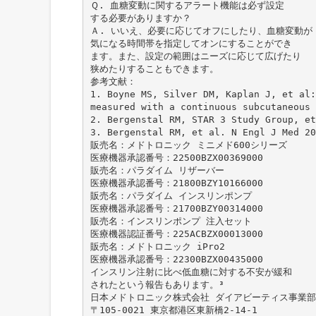
Ｑ. 血糖変動に関するアラート機能は必ず設定
する必要がありますか？
Ａ. いいえ、必要に応じてオフにしたり、血糖変動が
気になる時間帯を指定してオンにすることができ
ます。また、設定の範囲はニーズに応じて広げたり
狭めたりすることもできます。
参考文献：
1. Boyne MS, Silver DM, Kaplan J, et al:
measured with a continuous subcutaneous 
2. Bergenstal RM, STAR 3 Study Group, et
3. Bergenstal RM, et al. N Engl J Med 20
販売名：メドトロニック ミニメド600シリーズ
医療機器承認番号：22500BZX00369000
販売名：パラダイム リザーバー
医療機器承認番号：21800BZY10166000
販売名：パラダイム インスリンポンプ
医療機器承認番号：21700BZY00314000
販売名：インスリンポンプ 注入セット
医療機器認証番号：225ACBZX00013000
販売名：メドトロニック iPro2
医療機器承認番号：22300BZX00435000
インスリン注射に比べ低血糖に対する不安が緩和
されたという報告もあります。³
日本メドトロニック株式会社 ダイアビーティス事業部
〒105-0021 東京都港区東新橋2-14-1