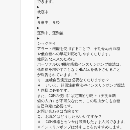
できます。
▶
就寝中
▶
食事中、食後
▶
運動中、運動後
▶
シックデイ
アラート機能を使用することで、予期せぬ高血糖
や低血糖への早期対応がしやすくなります。
健康的な未来のために
パーソナルCGM機能搭載インスリンポンプ療法は、
低血糖を増やすことなくHbA1cを低下させること
が報告されています。²
Ｑ. 血糖自己測定は必要なくなりますか？
Ａ. いいえ、頻回注射療法やインスリンポンプ療法
と同様に必要です。
また、CGMの使用には定期的な較正（実測血糖
値の入力）が不可欠なため、この理由からも血糖
自己測定は必要です。
お問い合わせは当院まで
Ｑ. お風呂はどうしたらいいですか？
Ａ. CGM機器とセンサは装着したまま入浴できます。
※インスリンポンプは外すことをおすすめします。