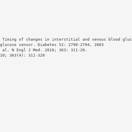
 Timing of changes in interstitial and venous blood gluc
glucose sensor. Diabetes 52: 2790-2794, 2003
 al. N Engl J Med. 2010; 363: 311-20.
10; 363(4): 311-320