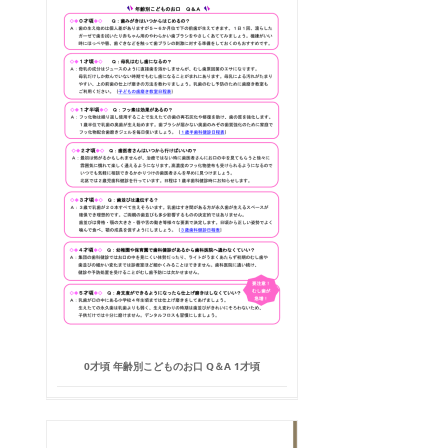
0才頃 年齢別こどものお口 Q＆A 1才頃