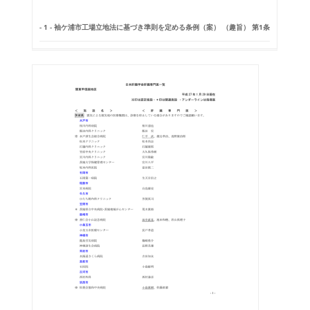
- 1 - 袖ケ浦市工場立地法に基づき準則を定める条例（案） （趣旨） 第1条