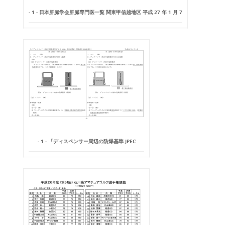
- 1 - 日本肝臓学会肝臓専門医一覧 関東甲信越地区 平成 27 年 1 月 7
- 1 - 「ディスペンサー周辺の防爆基準 JPEC