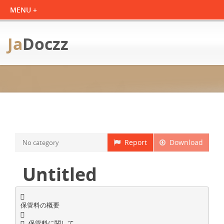
Ja
Doczz
Report
Download
No category
Untitled

保管料の概要

 保管料に関して