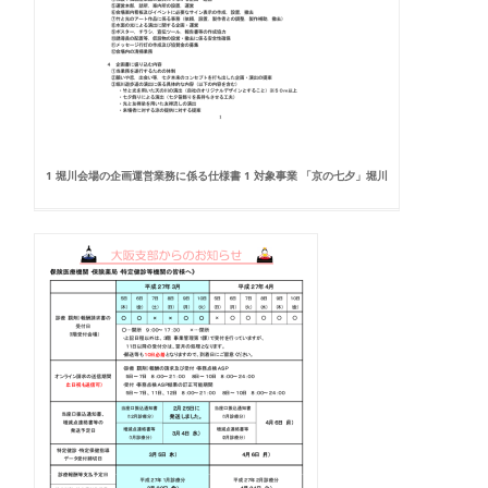
1 堀川会場の企画運営業務に係る仕様書 1 対象事業 「京の七夕」堀川