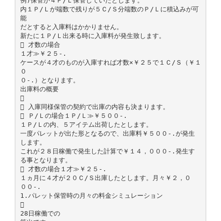
例)保管が４Ｐ/Ｌ保管していたとします。
内１Ｐ/Ｌが端数で残りが５Ｃ/Ｓ分端数のＰ/Ｌに積込みが可
能
だとすると入庫料はかかりません。
新たに１Ｐ/Ｌ出来る時に入庫料が発生致します。
 才数の場合
１才≫￥２５-.
ケースが４才のものが入庫すれば才数×￥２５で１Ｃ/Ｓ（￥１
０
０-.）となります。
出庫料の概要

 入庫同様保管の契約で出庫の内容も決まります。
 Ｐ/Ｌの場合１Ｐ/Ｌ≫￥５００-.
１Ｐ/Ｌの内、５アイテム出荷したとします。
一度パレットが出た形となるので、出庫料￥５００-.が発生
します。
これが２８日稼働で発生した計算で￥１４，０００-.発生す
る事となります。
 才数の場合１才≫￥２５-.
１ヵ月に４才が２０Ｃ/Ｓ出庫したとします。月々￥２，０
００-.
1.パレット保管時の月々の料金シミュレーション

28日稼働での