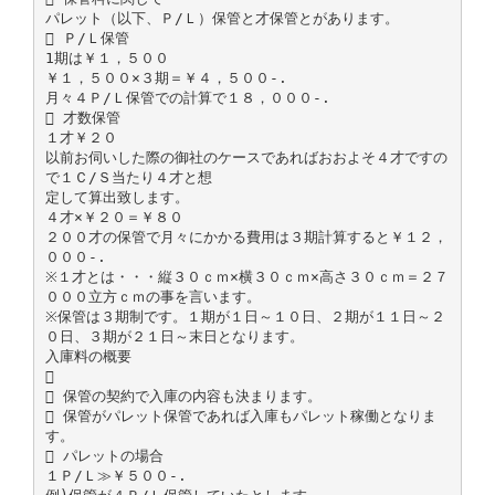
パレット（以下、Ｐ/Ｌ）保管と才保管とがあります。
 Ｐ/Ｌ保管
1期は￥１，５００
￥１，５００×３期＝￥４，５００-.
月々４Ｐ/Ｌ保管での計算で１８，０００-.
 才数保管
１才￥２０
以前お伺いした際の御社のケースであればおおよそ４才ですの
で１Ｃ/Ｓ当たり４才と想
定して算出致します。
４才×￥２０＝￥８０
２００才の保管で月々にかかる費用は３期計算すると￥１２，
０００-.
※１才とは・・・縦３０ｃｍ×横３０ｃｍ×高さ３０ｃｍ＝２７
０００立方ｃｍの事を言います。
※保管は３期制です。１期が１日～１０日、２期が１１日～２
０日、３期が２１日～末日となります。
入庫料の概要

 保管の契約で入庫の内容も決まります。
 保管がパレット保管であれば入庫もパレット稼働となりま
す。
 パレットの場合
１Ｐ/Ｌ≫￥５００-.