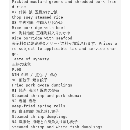
Pickled mustard greens and shredded pork frie
d rice
87 什錦 飯 五目かけご飯
Chop suey steamed rice
88 牛肉泡飯 牛肉入りおかゆ
Rice porridge with beef
89 海鮮泡飯 三種海鮮入りおかゆ
Rice porridge with seafood
表示料金に別途税金とサービス料が加算されます。Prices a
re subject to applicable tax and service char
ge.
Taste of Dynasty
王朝の味覚
P.08
DIM SUM / 点心 / 点心
90 煎餃子 焼き餃子
Fried pork gyoza dumplings
91 焼売 海老と豚肉の焼売
Steamed shrimp and pork shumai
92 春捲 春巻
Deep-fried spring rolls
93 白玉蝦餃 海老蒸し餃子
Steamed shrimp dumplings
94 鳳眼餃 海老と白身魚入り蒸し餃子
Steamed shrimp and white fish dumplings