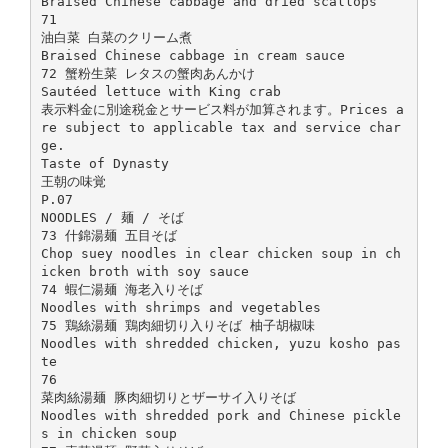
Braised Chinese cabbage and dried scallops
71
油白菜 白菜のクリーム煮
Braised Chinese cabbage in cream sauce
72 蟹粉生菜 レタスの蟹肉あんかけ
Sautéed lettuce with King crab
表示料金に別途税金とサービス料が加算されます。Prices a
re subject to applicable tax and service char
ge.
Taste of Dynasty
王朝の味覚
P.07
NOODLES / 麺 / そば
73 什錦湯麺 五目そば
Chop suey noodles in clear chicken soup in ch
icken broth with soy sauce
74 蝦仁湯麺 海老入りそば
Noodles with shrimps and vegetables
75 鶏絲湯麺 鶏肉細切り入りそば 柚子胡椒味
Noodles with shredded chicken, yuzu kosho pas
te
76
菜肉絲湯麺 豚肉細切りとザーサイ入りそば
Noodles with shredded pork and Chinese pickle
s in chicken soup