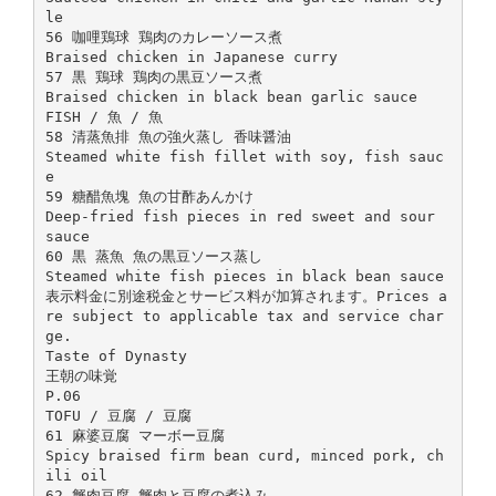
le
56 咖哩鶏球 鶏肉のカレーソース煮
Braised chicken in Japanese curry
57 黒 鶏球 鶏肉の黒豆ソース煮
Braised chicken in black bean garlic sauce
FISH / 魚 / 魚
58 清蒸魚排 魚の強火蒸し 香味醤油
Steamed white fish fillet with soy, fish sauc
e
59 糖醋魚塊 魚の甘酢あんかけ
Deep-fried fish pieces in red sweet and sour
sauce
60 黒 蒸魚 魚の黒豆ソース蒸し
Steamed white fish pieces in black bean sauce
表示料金に別途税金とサービス料が加算されます。Prices a
re subject to applicable tax and service char
ge.
Taste of Dynasty
王朝の味覚
P.06
TOFU / 豆腐 / 豆腐
61 麻婆豆腐 マーボー豆腐
Spicy braised firm bean curd, minced pork, ch
ili oil
62 蟹肉豆腐 蟹肉と豆腐の煮込み