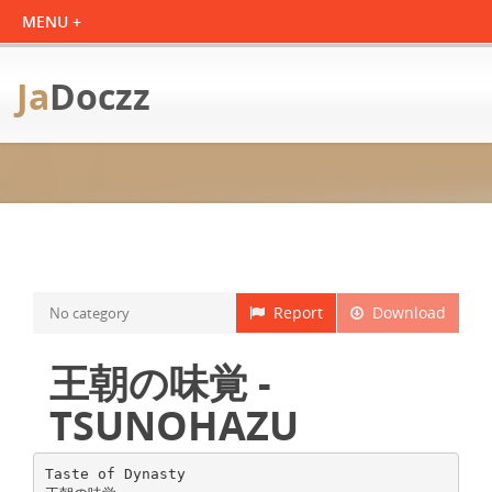
Ja
Doczz
Report
Download
No category
王朝の味覚 -
TSUNOHAZU
Taste of Dynasty