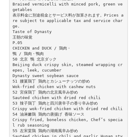
Braised vermicelli with minced pork, green ve
getables
表示料金に別途税金とサービス料が加算されます。Prices a
re subject to applicable tax and service char
ge.
Taste of Dynasty
王朝の味覚
P.05
CHICKEN and DUCK / 鶏肉・
鴨 / 鶏肉・鴨肉
50 北京 鴨 北京ダック
Beijing duck crispy skin, steamed wrapping cr
epes, leek, cucumber
Dynasty sweet soybean sauce
51 腰菓鶏丁 鶏肉とカシューナッツの炒め
Wok-fried chicken with cashew nuts
52 宮保鶏丁 鶏肉の北京風辛み炒め
Sautéed chicken with dried red chili
53 辣子鶏丁 鶏肉と四川唐辛子の香り辛み炒め
Crispy wok-fried chicken with dried red chili
54 油淋嫩鶏 鶏肉の唐揚げ 香味ソース
Crispy fried, boneless chicken, Chef’s specia
l rub seasoning
55 左宋棠鶏 鶏肉の湖南風辛み炒め
Sautéed chicken in chili and garlic Hunan sty