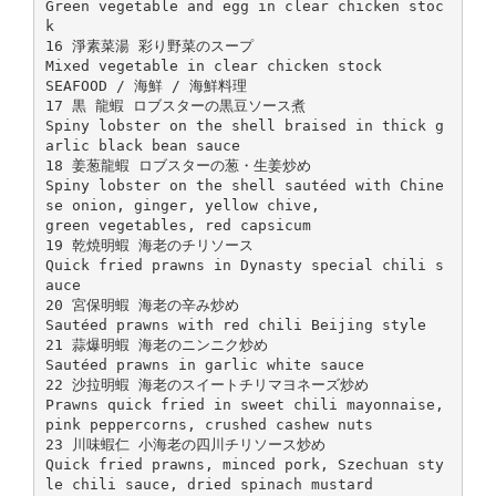
Green vegetable and egg in clear chicken stoc
k
16 淨素菜湯 彩り野菜のスープ
Mixed vegetable in clear chicken stock
SEAFOOD / 海鮮 / 海鮮料理
17 黒 龍蝦 ロブスターの黒豆ソース煮
Spiny lobster on the shell braised in thick g
arlic black bean sauce
18 姜葱龍蝦 ロブスターの葱・生姜炒め
Spiny lobster on the shell sautéed with Chine
se onion, ginger, yellow chive,
green vegetables, red capsicum
19 乾焼明蝦 海老のチリソース
Quick fried prawns in Dynasty special chili s
auce
20 宮保明蝦 海老の辛み炒め
Sautéed prawns with red chili Beijing style
21 蒜爆明蝦 海老のニンニク炒め
Sautéed prawns in garlic white sauce
22 沙拉明蝦 海老のスイートチリマヨネーズ炒め
Prawns quick fried in sweet chili mayonnaise,
pink peppercorns, crushed cashew nuts
23 川味蝦仁 小海老の四川チリソース炒め
Quick fried prawns, minced pork, Szechuan sty
le chili sauce, dried spinach mustard