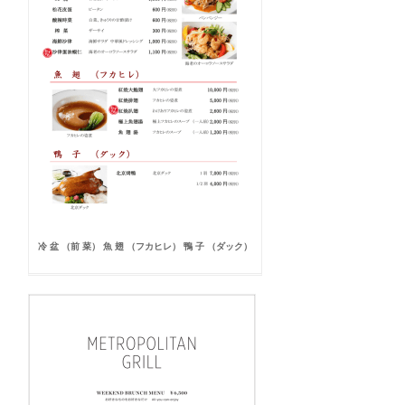
冷 盆 （前 菜） 魚 翅 （フカヒレ） 鴨 子 （ダック）