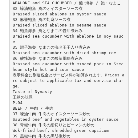
ABALONE and SEA CUCUMBER / 鮑･海参 / 鮑・なまこ
32 蠔油鮑魚 鮑のオイスターソース煮
Braised sliced abalone in oyster sauce
33 麻醤鮑魚 鮑の胡麻ソース煮
Braised sliced abalone in sesame sauce
34 鮑魚海参 鮑となまこの醤油煮込み
Braised sea cucumber with abalone in soy sauc
e
35 蝦子海参 なまこの海老玉子入り煮込み
Braised sea cucumber with dried shrimp roe
36 酸辣海参 なまこの酸辣風味煮込み
Braised sea cucumber with minced pork in Szec
huan style hot and sour sauce
表示料金に別途税金とサービス料が加算されます。Prices a
re subject to applicable tax and service char
ge.
Taste of Dynasty
王朝の味覚
P.04
BEEF / 牛肉 / 牛肉
37 蠔油牛肉 牛肉のオイスターソース炒め
Sautéed beef and vegetables in oyster sauce
38 青椒牛肉 牛肉の細切りとピーマンの炒め
Wok-fried beef, shredded green capsicum
39 黒椒牛肉 牛肉の黒胡椒炒め