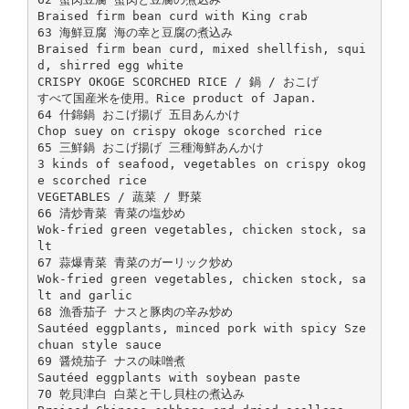
Braised firm bean curd with King crab
63 海鮮豆腐 海の幸と豆腐の煮込み
Braised firm bean curd, mixed shellfish, squi
d, shirred egg white
CRISPY OKOGE SCORCHED RICE / 鍋 / おこげ
すべて国産米を使用。Rice product of Japan.
64 什錦鍋 おこげ揚げ 五目あんかけ
Chop suey on crispy okoge scorched rice
65 三鮮鍋 おこげ揚げ 三種海鮮あんかけ
3 kinds of seafood, vegetables on crispy okog
e scorched rice
VEGETABLES / 蔬菜 / 野菜
66 清炒青菜 青菜の塩炒め
Wok-fried green vegetables, chicken stock, sa
lt
67 蒜爆青菜 青菜のガーリック炒め
Wok-fried green vegetables, chicken stock, sa
lt and garlic
68 漁香茄子 ナスと豚肉の辛み炒め
Sautéed eggplants, minced pork with spicy Sze
chuan style sauce
69 醤焼茄子 ナスの味噌煮
Sautéed eggplants with soybean paste
70 乾貝津白 白菜と干し貝柱の煮込み