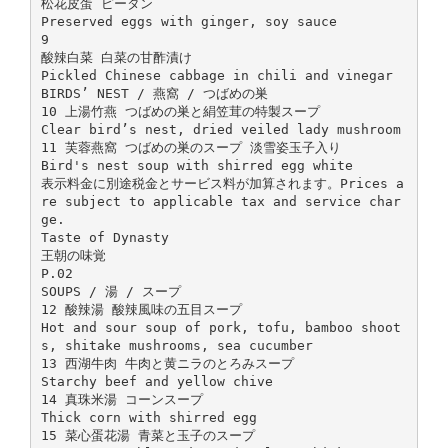
松花皮蛋 ピータン
Preserved eggs with ginger, soy sauce
9
酸辣白菜 白菜の甘酢漬け
Pickled Chinese cabbage in chili and vinegar
BIRDS’ NEST / 燕窩 / つばめの巣
10 上湯竹燕 つばめの巣と絹笠茸の特製スープ
Clear bird’s nest, dried veiled lady mushroom
11 芙蓉燕窩 つばめの巣のスープ 淡雪姿玉子入り
Bird's nest soup with shirred egg white
表示料金に別途税金とサービス料が加算されます。Prices a
re subject to applicable tax and service char
ge.
Taste of Dynasty
王朝の味覚
P.02
SOUPS / 湯 / スープ
12 酸辣湯 酸辣風味の五目スープ
Hot and sour soup of pork, tofu, bamboo shoot
s, shitake mushrooms, sea cucumber
13 西湖牛肉 牛肉と黄ニラのとろみスープ
Starchy beef and yellow chive
14 真珠米湯 コーンスープ
Thick corn with shirred egg
15 菜心蛋花湯 青菜と玉子のスープ