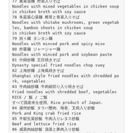
77 素菜湯麺 野菜入りそば
Noodles with mixed vegetables in chicken soup
in chicken broth with soy sauce
78 冬菇菜心湯麺 椎茸と青菜入りそば
Noodles with shitake mushrooms, green vegetab
les, bamboo shoots in chicken soup
in chicken broth with soy sauce
79 担々麺 タンタン麺
Noodles with minced pork and spicy miso
80 炸醤麺 ジャージャー麺
Noodles with minced pork and soybean paste
81 什錦炒麺 五目焼きそば
Dynasty special fried noodles chop suey
82 上海炒麺 上海風焼きそば
Shanghai style fried noodles with shredded po
rk, vegetables
83 牛肉絲炒麺 牛肉細切り入り焼きそば
Fried noodles with shredded beef, vegetables
RICE / 飯 / ご飯
すべて国産米を使用。Rice product of Japan.
84 揚州炒飯 タラバ蟹肉、海老、叉焼入り炒飯
Pork and King crab fried rice
85 牛鬆生菜炒飯 牛肉入りレタス炒飯
Beef and lettuce fried rice
86 咸菜肉絲炒飯 漬菜と豚肉入り炒飯