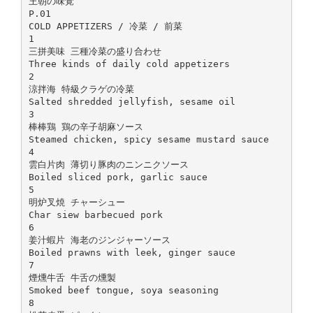
王朝の味覚
P.01
COLD APPETIZERS / 冷菜 / 前菜
1
三拼美味 三種冷菜の盛り合わせ
Three kinds of daily cold appetizers
2
涼拌海 特級クラゲの冷菜
Salted shredded jellyfish, sesame oil
3
棒棒鶏 鶏の辛子胡麻ソース
Steamed chicken, spicy sesame mustard sauce
4
雲白片肉 薄切り豚肉のニンニクソース
Boiled sliced pork, garlic sauce
5
明炉叉焼 チャーシュー
Char siew barbecued pork
6
姜汁蝦片 海老のジンジャーソース
Boiled prawns with leek, ginger sauce
7
煙燻牛舌 牛舌の燻製
Smoked beef tongue, soya seasoning
8