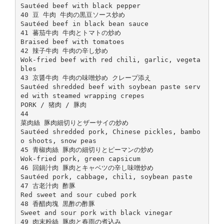
Sautéed beef with black pepper
40 豆 牛肉 牛肉の黒豆ソース炒め
Sautéed beef in black bean sauce
41 蕃茄牛肉 牛肉とトマトの炒め
Braised beef with tomatoes
42 辣子牛肉 牛肉の辛し炒め
Wok-fried beef with red chili, garlic, vegeta
bles
43 京醤牛肉 牛肉の味噌炒め クレープ添え
Sautéed shredded beef with soybean paste serv
ed with steamed wrapping crepes
PORK / 猪肉 / 豚肉
44
菜肉絲 豚肉細切りとザーサイの炒め
Sautéed shredded pork, Chinese pickles, bambo
o shoots, snow peas
45 青椒肉絲 豚肉の細切りとピーマンの炒め
Wok-fried pork, green capsicum
46 回鍋汁肉 豚肉とキャベツの辛し味噌炒め
Sautéed pork, cabbage, chili, soybean paste
47 古老汁肉 酢豚
Red sweet and sour cubed pork
48 香醋肉塊 黒酢の酢豚
Sweet and sour pork with black vinegar
49 肉末粉絲 豚肉と春雨の煮込み