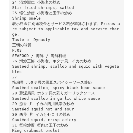
24 清炒蝦仁 小海老の炒め
Stir-fried shrimps, salted
25 蝦仁炒蛋 小海老と玉子の炒め
Shrimp omele
表示料金に別途税金とサービス料が加算されます。Prices a
re subject to applicable tax and service char
ge.
Taste of Dynasty
王朝の味覚
P.03
SEAFOOD / 海鮮 / 海鮮料理
26 滑炒三鮮 小海老、ホタテ貝、イカの炒め
Sautéed shrimp, scallop and squid with vegeta
bles
27
辣扇貝 ホタテ貝の黒豆スパイシーソース炒め
Sautéed scallop, spicy black bean sauce
28 蒜泥扇貝 ホタテ貝の彩りガーリックソース
Sautéed scallop in garlic white sauce
29 漁香 片 イカの四川風辛み炒め
Sautéed squid hot and sour
30 西芹 片 イカとセロリの炒め
Sautéed squid, crisp celery
31 蟹粉炒蛋 蟹肉と玉子の炒め
King crabmeat omelet