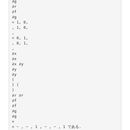
∂g
∂r
∂f
∂g
= 1, 0,
, 1, 0,
,
= 0, 1,
, 0, 1,
,
∂x
∂x
∂x ∂y
∂y
∂y
(
) (
)
∂r ∂r
∂f
∂f
∂g
∂g
×
= − , − , 1 , − , − , 1 である.