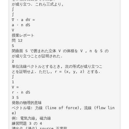
が成り立つ. これら三式より,
∫
∫
∇ · a dV =
a · n dS
V
授業レポート
問 12
S
閉曲面 S で囲まれた立体 V の体積を V , n を S の
が成り立つことが証明された.
2
単位法線ベクトルとするとき, 次の等式が成り立つこ
とを証明せよ. ただし, r = (x, y, z) とする.
∫
1
V =
r · n dS
3 S
発散の物理的意味
ベクトル場: 力線 (line of force), 流線 (flow lin
e)
例: 電気力線, 磁力線
練習問題 3 の 4
湧出点 (涌点) source 正電荷