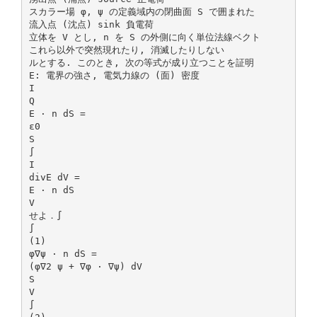
スカラー場 φ, ψ の定義域内の閉曲面 S で囲まれた
流入点 (沈点) sink 負電荷
立体を V とし, n を S の外側に向く単位法線ベクト
これら以外で突然現れたり, 消滅したりしない
ルとする. このとき, 次の等式が成り立つことを証明
E: 電界の強さ, 電気力線の (面) 密度
I
Q
E · n dS =
ε0
S
∫
I
divE dV =
E · n dS
V
せよ．∫
∫
(1)
φ∇ψ · n dS =
(φ∇2 ψ + ∇φ · ∇ψ) dV
S
V
∫