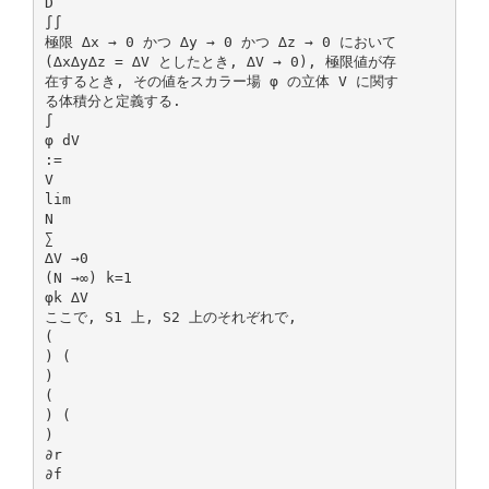
D
∫∫
極限 ∆x → 0 かつ ∆y → 0 かつ ∆z → 0 において
(∆x∆y∆z = ∆V としたとき, ∆V → 0), 極限値が存
在するとき, その値をスカラー場 φ の立体 V に関す
る体積分と定義する.
∫
φ dV
:=
V
lim
N
∑
∆V →0
(N →∞) k=1
φk ∆V
ここで, S1 上, S2 上のそれぞれで,
(
) (
)
(
) (
)
∂r
∂f