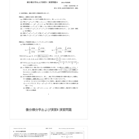
微分積分学および演習Ⅱ 演習問題