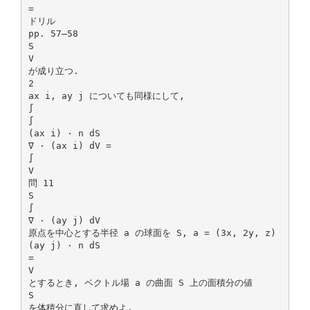
=
ドリル
pp. 57–58
S
V
が成り立つ.
2
ax i, ay j についても同様にして,
∫
∫
(ax i) · n dS
∇ · (ax i) dV =
∫
V
問 11
S
∫
∇ · (ay j) dV
原点を中心とする半径 a の球面を S, a = (3x, 2y, z)
(ay j) · n dS
=
V
とするとき, ベクトル場 a の曲面 S 上の面積分の値
S
を体積分に直して求めよ.