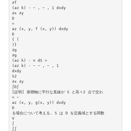
∂f
(az k) · − , − , 1 dxdy
∂x ∂y
D
=
az (x, y, f (x, y)) dxdy
D
{ (
)}
∂g
∂g
(az k) · n dS =
(az k) · − − , − , 1
dxdy
S2
∂x ∂y
∫D∫
[証明] 座標軸に平行な直線が S と高々2 点で交わ
= −
az (x, y, g(x, y)) dxdy
D
る場合について考える. S は D を定義域とする関数
V
∫
∫∫