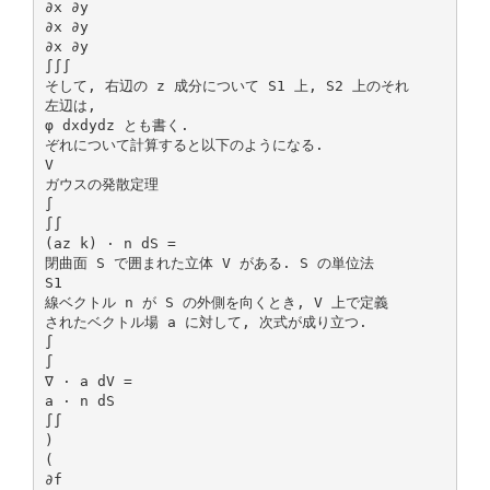
∂x ∂y
∂x ∂y
∂x ∂y
∫∫∫
そして, 右辺の z 成分について S1 上, S2 上のそれ
左辺は,
φ dxdydz とも書く.
ぞれについて計算すると以下のようになる.
V
ガウスの発散定理
∫
∫∫
(az k) · n dS =
閉曲面 S で囲まれた立体 V がある. S の単位法
S1
線ベクトル n が S の外側を向くとき, V 上で定義
されたベクトル場 a に対して, 次式が成り立つ.
∫
∫
∇ · a dV =
a · n dS
∫∫
)
(
∂f