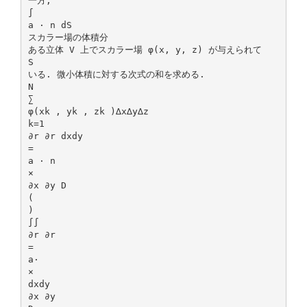
一方,
∫
a · n dS
スカラー場の体積分
ある立体 V 上でスカラー場 φ(x, y, z) が与えられて
S
いる. 微小体積に対する次式の和を求める.
N
∑
φ(xk , yk , zk )∆x∆y∆z
k=1
∂r ∂r dxdy
=
a · n
×
∂x ∂y D
(
)
∫∫
∂r ∂r
=
a·
×
dxdy
∂x ∂y