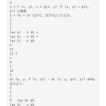
S
z = f (x, y), z = g(x, y) (f (x, y) > g(x,
y)) の表面
S = S1 + S2 なので, 以下のようになる.
∫
∫
∫
(az k) · n dS =
(az k) · n dS +
(az k) · n dS
S
S1
∫∫ {
=
D
1
S2
}
az (x, y, f (x, y)) − az (x, y, g(x, y)) dxdy
以上より,
∫
1
∫
∇ · (az k) dV
(az k) · n dS