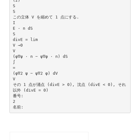
(2)
S
S
この立体 V を縮めて 1 点にする.
I
E · n dS
S
divE = lim
V →0
V
(φ∇ψ · n − ψ∇φ · n) dS
∫
=
(φ∇2 ψ − ψ∇2 φ) dV
V
その 1 点が涌点 (divE > 0), 沈点 (divE < 0), それ
以外 (divE = 0)
番号:
2