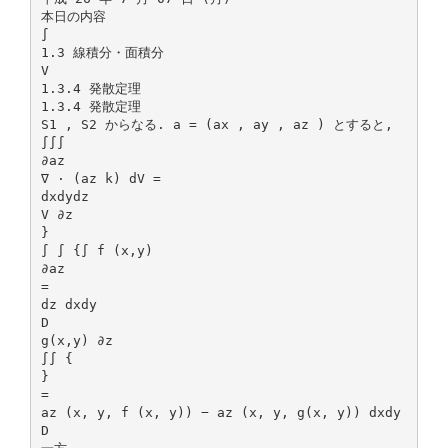
本日の内容
∫
1.3 線積分・面積分
V
1.3.4 発散定理
1.3.4 発散定理
S1 , S2 からなる. a = (ax , ay , az ) とすると,
∫∫∫
∂az
∇ · (az k) dV =
dxdydz
V ∂z
}
∫ ∫ {∫ f (x,y)
∂az
=
dz dxdy
D
g(x,y) ∂z
∫∫ {
}
=
az (x, y, f (x, y)) − az (x, y, g(x, y)) dxdy
D